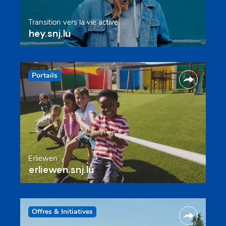
Transition vers la vie active
hey.snj.lu
Portails
Erliewen
erliewen.snj.lu
Offres & Initiatives