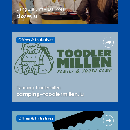
Deng Zukunft – Däi Wee
dzdw.lu
Offres & Initiatives
Camping Toodlermillen
camping-toodlermillen.lu
Offres & Initiatives