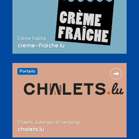
Crème fraîche
creme-fraiche.lu
Portails
Chalets, auberges et campings
chalets.lu