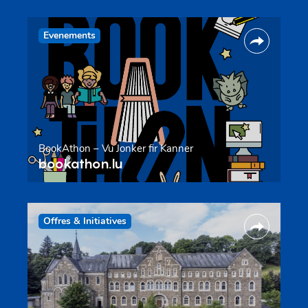
Evenements
BookAthon – Vu Jonker fir Kanner
bookathon.lu
Offres & Initiatives