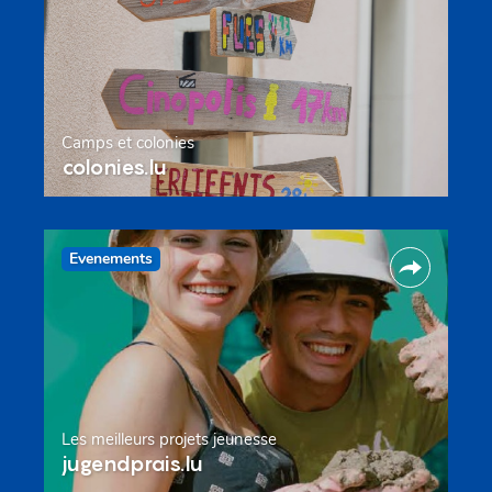
Camps et colonies
colonies.lu
Evenements
Les meilleurs projets jeunesse
jugendprais.lu