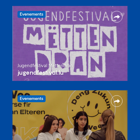
Evenements
Jugendfestival Mëttendran
jugendfestival.lu
Evenements