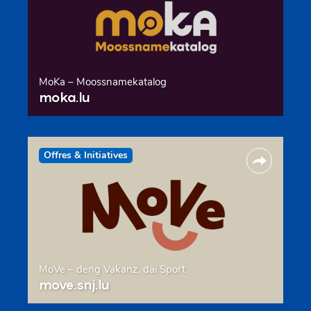
MoKa – Moossnamekatalog
moka.lu
Offres & Initiatives
MoVe – deng Vakanz, däi Sport
move.snj.lu