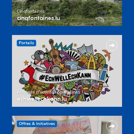
Cinqfontaines
cinqfontaines.lu
Portails
Annuaire d’activités pour jeunes
echwellechkann.lu
Offres & Initiatives