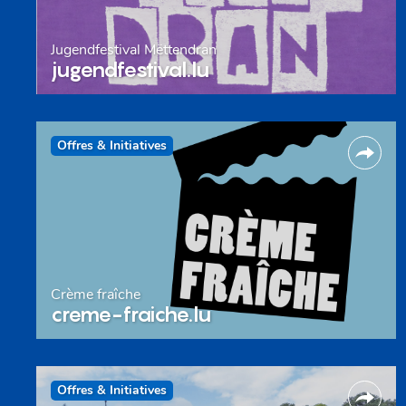
Jugendfestival Mëttendran
jugendfestival.lu
Offres & Initiatives
Crème fraîche
creme-fraiche.lu
Offres & Initiatives