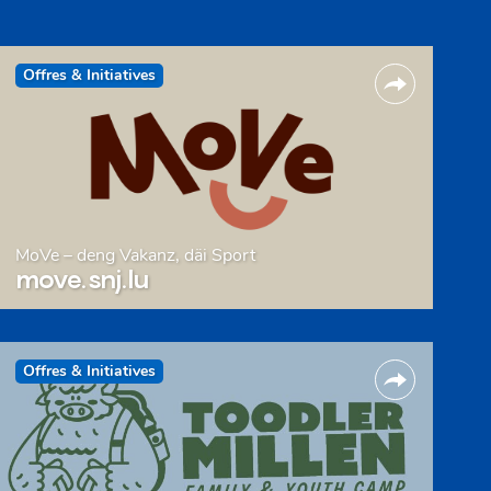
Offres & Initiatives
MoVe – deng Vakanz, däi Sport
move.snj.lu
Offres & Initiatives