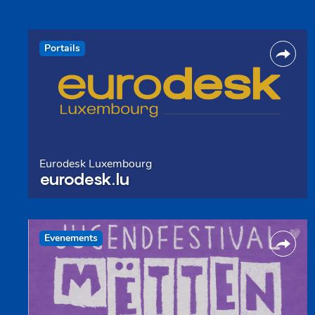
Portails
Eurodesk Luxembourg
eurodesk.lu
Evenements