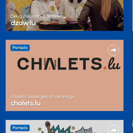
Deng Zukunft – Däi Wee
dzdw.lu
Portails
Chalets, auberges et campings
chalets.lu
Portails