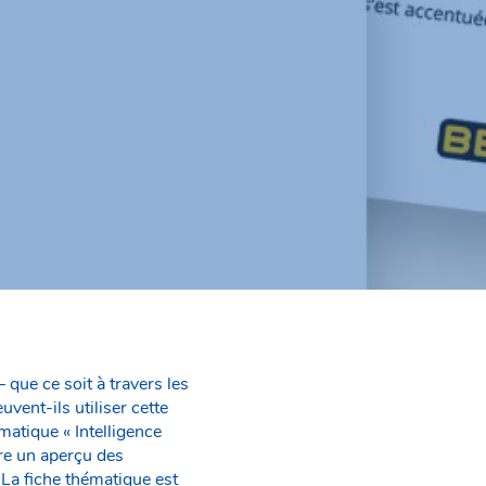
– que ce soit à travers les
vent-ils utiliser cette
matique « Intelligence
fre un aperçu des
.La fiche thématique est