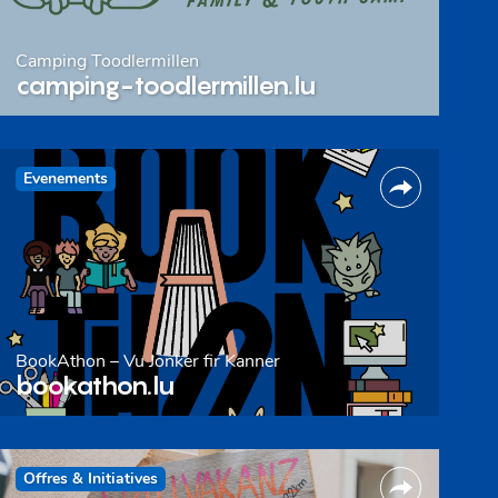
Camping Toodlermillen
camping-toodlermillen.lu
Evenements
BookAthon – Vu Jonker fir Kanner
bookathon.lu
Offres & Initiatives