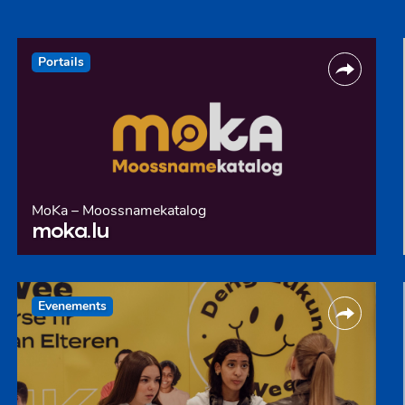
Portails
MoKa – Moossnamekatalog
moka.lu
Evenements