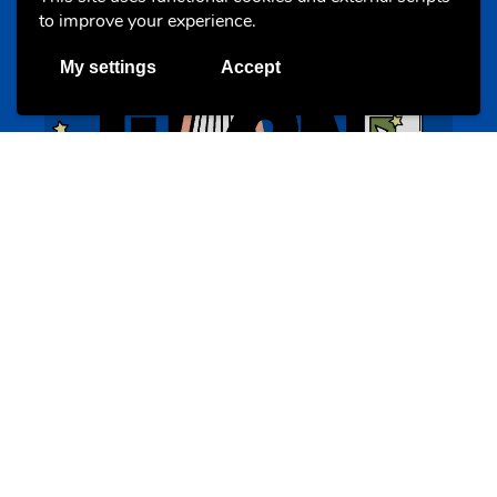
to improve your experience.
My settings
Accept
BookAthon – Vu Jonker fir Kanner
bookathon.lu
Offres & Initiatives
Cinqfontaines
cinqfontaines.lu