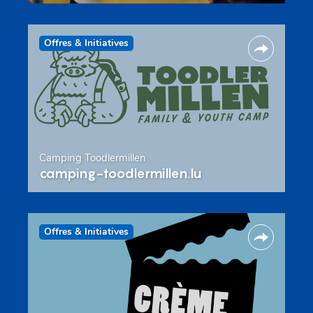
Offres & Initiatives
Camping Toodlermillen
camping-toodlermillen.lu
Offres & Initiatives