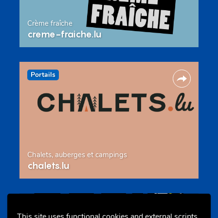
Crème fraîche
creme-fraiche.lu
Portails
Chalets, auberges et campings
chalets.lu
Evenements
This site uses functional cookies and external scripts