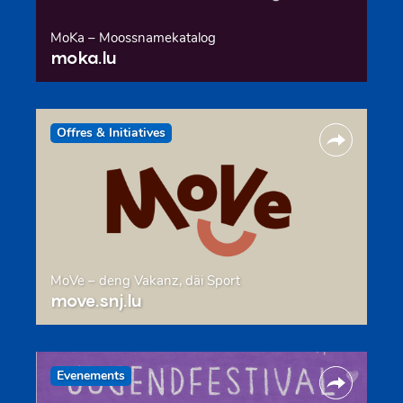
MoKa – Moossnamekatalog
moka.lu
Offres & Initiatives
MoVe – deng Vakanz, däi Sport
move.snj.lu
Evenements