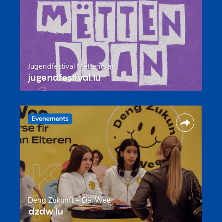
Jugendfestival Mëttendran
jugendfestival.lu
Evenements
Deng Zukunft – Däi Wee
dzdw.lu