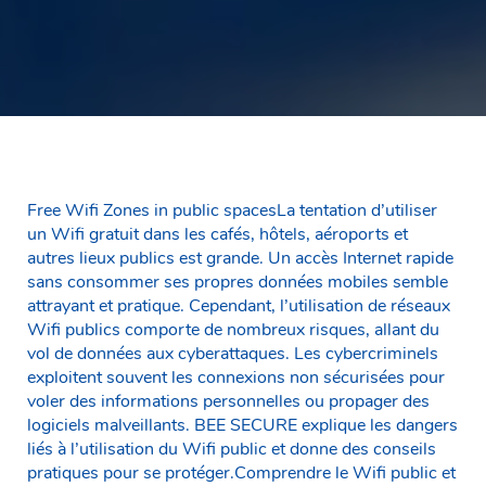
Free Wifi Zones in public spacesLa tentation d’utiliser
un Wifi gratuit dans les cafés, hôtels, aéroports et
autres lieux publics est grande. Un accès Internet rapide
sans consommer ses propres données mobiles semble
attrayant et pratique. Cependant, l’utilisation de réseaux
Wifi publics comporte de nombreux risques, allant du
vol de données aux cyberattaques. Les cybercriminels
exploitent souvent les connexions non sécurisées pour
voler des informations personnelles ou propager des
logiciels malveillants. BEE SECURE explique les dangers
liés à l’utilisation du Wifi public et donne des conseils
pratiques pour se protéger.Comprendre le Wifi public et