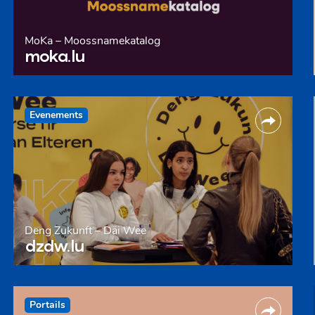
MoKa – Moossnamekatalog
moka.lu
Evenements
Deng Zukunft – Däi Wee
dzdw.lu
Portails