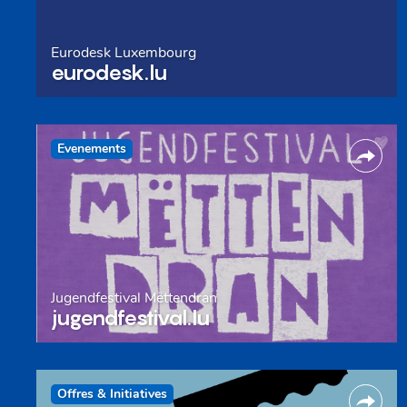
Eurodesk Luxembourg
eurodesk.lu
Evenements
Jugendfestival Mëttendran
jugendfestival.lu
Offres & Initiatives