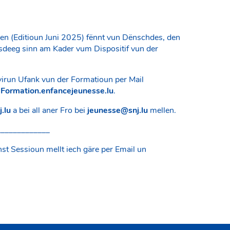
nen (Editioun Juni 2025) fënnt vun Dënschdes, den
sdeeg sinn am Kader vum Dispositif vun der
 virun Ufank vun der Formatioun per Mail
n
Formation.enfancejeunesse.lu
.
.lu
a bei all aner Fro bei
jeunesse@snj.lu
mellen.
_____________
st Sessioun mellt iech gäre per Email un