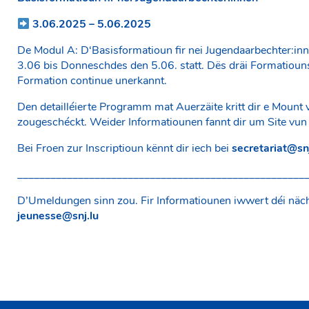
3.06.2025 – 5.06.2025
De Modul A: D‘Basisformatioun fir nei Jugendaarbechter:in
3.06 bis Donneschdes den 5.06. statt. Dës dräi Formatioun
Formation continue unerkannt.
Den detailléierte Programm mat Auerzäite kritt dir e Mount
zougeschéckt. Weider Informatiounen fannt dir um Site vu
Bei Froen zur Inscriptioun kënnt dir iech bei
secretariat@snj
____________________________________________________
D’Umeldungen sinn zou. Fir Informatiounen iwwert déi näch
jeunesse@snj.lu