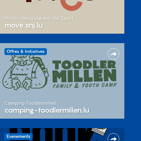
MoVe – deng Vakanz, däi Sport
move.snj.lu
Offres & Initiatives
Camping Toodlermillen
camping-toodlermillen.lu
Evenements