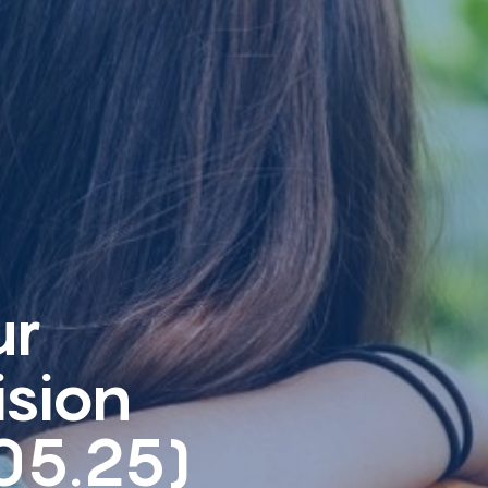
ur
ision
.05.25)