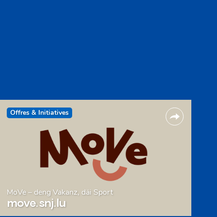
Offres & Initiatives
MoVe – deng Vakanz, däi Sport
move.snj.lu