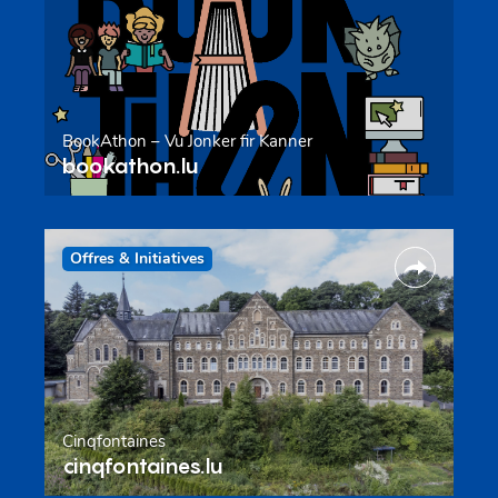
BookAthon – Vu Jonker fir Kanner
bookathon.lu
Offres & Initiatives
Cinqfontaines
cinqfontaines.lu