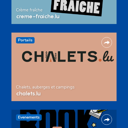
Crème fraîche
creme-fraiche.lu
Portails
Chalets, auberges et campings
chalets.lu
Evenements