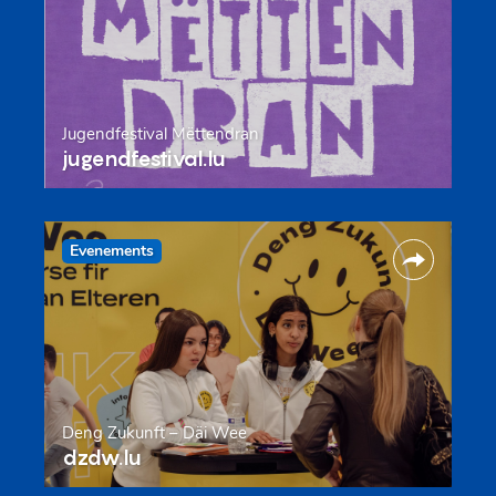
Jugendfestival Mëttendran
jugendfestival.lu
Evenements
Deng Zukunft – Däi Wee
dzdw.lu