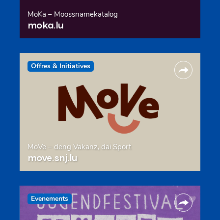
MoKa – Moossnamekatalog
moka.lu
Offres & Initiatives
MoVe – deng Vakanz, däi Sport
move.snj.lu
Evenements