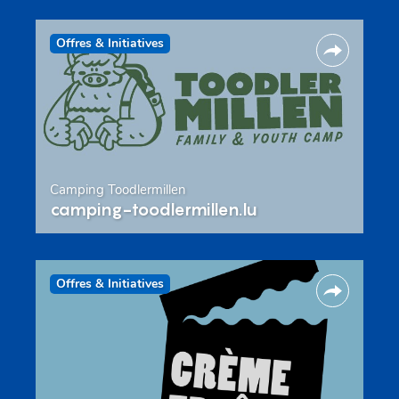
Offres & Initiatives
Camping Toodlermillen
camping-toodlermillen.lu
Offres & Initiatives