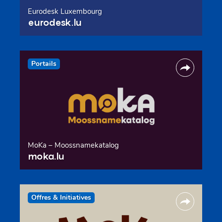
Eurodesk Luxembourg
eurodesk.lu
Portails
MoKa – Moossnamekatalog
moka.lu
Offres & Initiatives