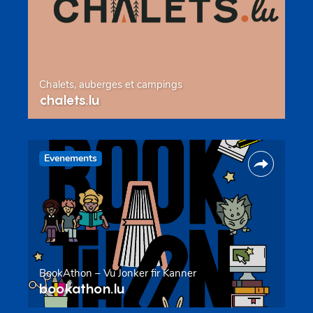
Chalets, auberges et campings
chalets.lu
Evenements
BookAthon – Vu Jonker fir Kanner
bookathon.lu