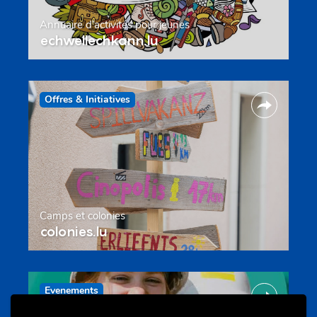
Annuaire d’activités pour jeunes
echwellechkann.lu
Offres & Initiatives
Camps et colonies
colonies.lu
Evenements