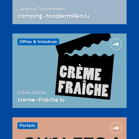
Camping Toodlermillen
camping-toodlermillen.lu
Offres & Initiatives
Crème fraîche
creme-fraiche.lu
Portails