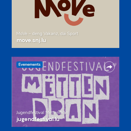
MoVe – deng Vakanz, däi Sport
move.snj.lu
Evenements
Jugendfestival Mëttendran
jugendfestival.lu