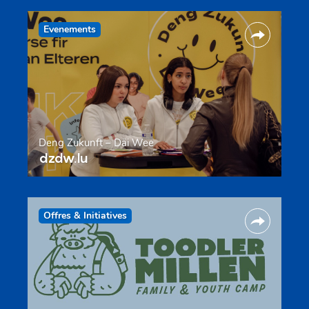
Evenements
Deng Zukunft – Däi Wee
dzdw.lu
Offres & Initiatives