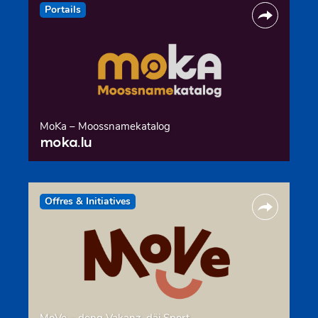
Portails
MoKa – Moossnamekatalog
moka.lu
Offres & Initiatives
MoVe – deng Vakanz, däi Sport