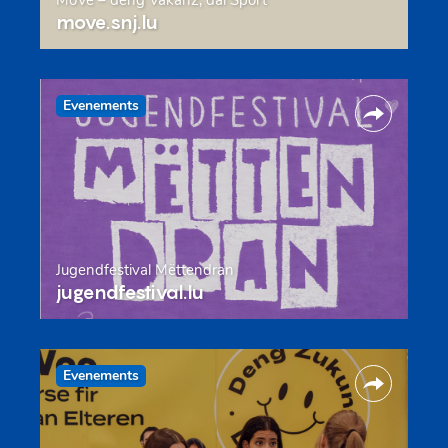
move.snj.lu
Evenements
Jugendfestival Mëttendran
jugendfestival.lu
Evenements