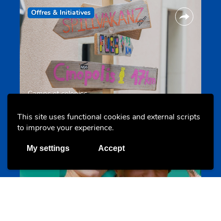
Offres & Initiatives
Camps et colonies
colonies.lu
This site uses functional cookies and external scripts
to improve your experience.
Evenements
My settings
Accept