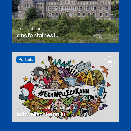
Cinqfontaines
cinqfontaines.lu
Portails
Annuaire d’activités pour jeunes
echwellechkann.lu