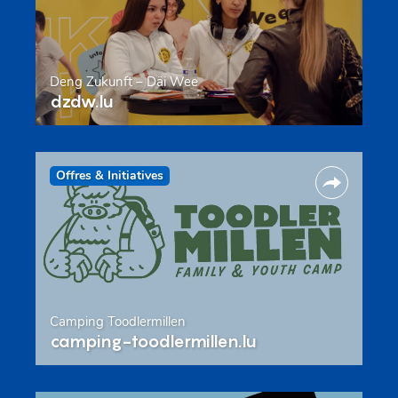
Deng Zukunft – Däi Wee
dzdw.lu
Offres & Initiatives
Camping Toodlermillen
camping-toodlermillen.lu