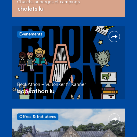
Chalets, auberges et campings
chalets.lu
Evenements
BookAthon – Vu Jonker fir Kanner
bookathon.lu
Offres & Initiatives