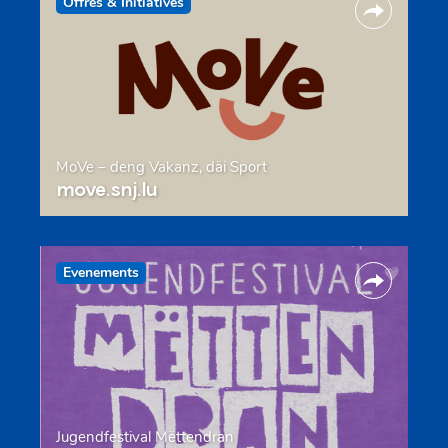
Offres & Initiatives
MoVe – deng Vakanz, däi Sport
move.snj.lu
Evenements
Jugendfestival Mëttendran