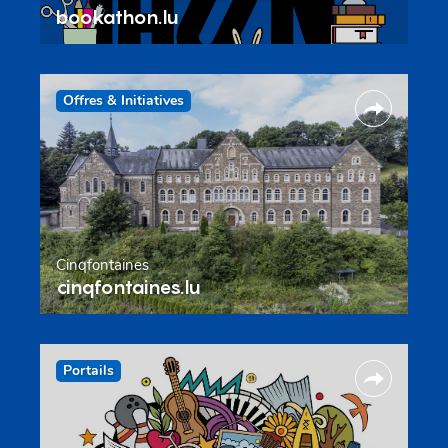
bookathon.lu
Offres & Initiatives
Cinqfontaines
cinqfontaines.lu
Portails