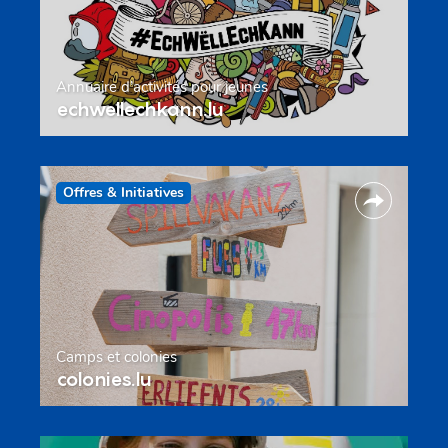
Annuaire d’activités pour jeunes
echwellechkann.lu
Offres & Initiatives
Camps et colonies
colonies.lu