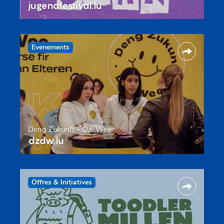
jugendfestival.lu
Evenements
Deng Zukunft – Däi Wee
dzdw.lu
Offres & Initiatives