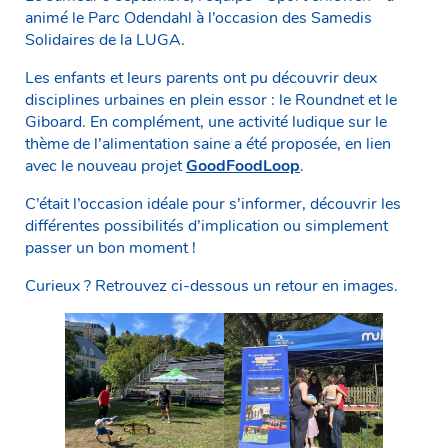
animé le Parc Odendahl à l’occasion des Samedis
Solidaires de la LUGA.
Les enfants et leurs parents ont pu découvrir deux
disciplines urbaines en plein essor : le Roundnet et le
Giboard. En complément, une activité ludique sur le
thème de l’alimentation saine a été proposée, en lien
avec le nouveau projet
GoodFoodLoop
.
C’était l’occasion idéale pour s’informer, découvrir les
différentes possibilités d’implication ou simplement
passer un bon moment !
Curieux ? Retrouvez ci-dessous un retour en images.