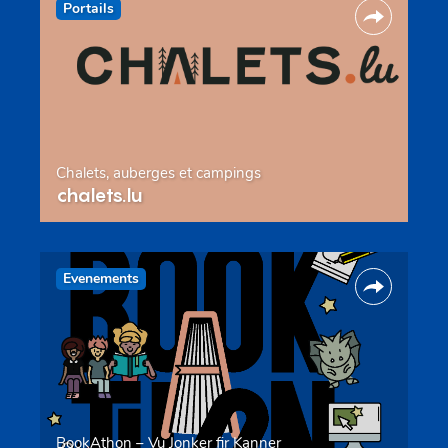
Portails
Chalets, auberges et campings
chalets.lu
Evenements
BookAthon – Vu Jonker fir Kanner