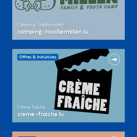
Camping Toodlermillen
camping-toodlermillen.lu
Offres & Initiatives
Crème fraîche
creme-fraiche.lu