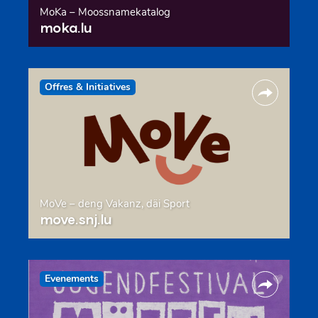
MoKa – Moossnamekatalog
moka.lu
Offres & Initiatives
MoVe – deng Vakanz, däi Sport
move.snj.lu
Evenements