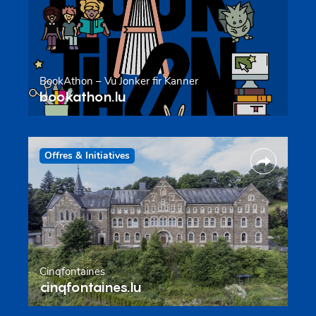
BookAthon – Vu Jonker fir Kanner
bookathon.lu
Offres & Initiatives
Cinqfontaines
cinqfontaines.lu