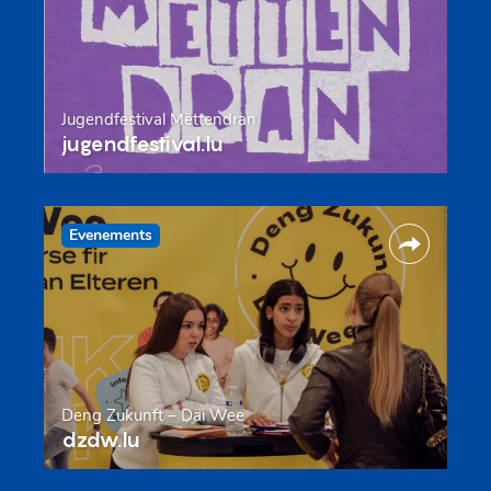
Jugendfestival Mëttendran
jugendfestival.lu
Evenements
Deng Zukunft – Däi Wee
dzdw.lu