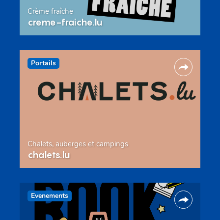
Crème fraîche
creme-fraiche.lu
Portails
Chalets, auberges et campings
chalets.lu
Evenements