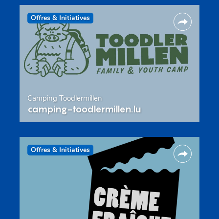
Offres & Initiatives
Camping Toodlermillen
camping-toodlermillen.lu
Offres & Initiatives