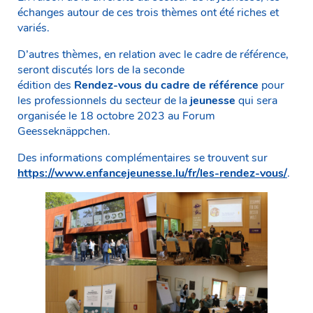
échanges autour de ces trois thèmes ont été riches et
variés.
D’autres thèmes, en relation avec le cadre de référence,
seront discutés lors de la seconde
édition des
Rendez-vous du cadre de référence
pour
les professionnels du secteur de la
jeunesse
qui sera
organisée le 18 octobre 2023 au Forum
Geesseknäppchen.
Des informations complémentaires se trouvent sur
https://www.enfancejeunesse.lu/fr/les-rendez-vous/
.