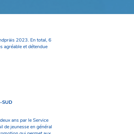
dpräis 2023. En total, 6
ès agréable et détendue
O-SUD
 deux ans par le Service
ail de jeunesse en général
e promotion qui permet aux