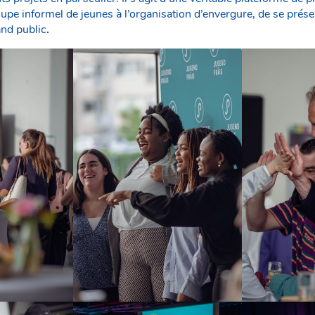
roupe informel de jeunes à l’organisation d’envergure, de se pré
and public
.