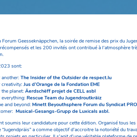
au Forum Geesseknäppchen, la soirée de remise des prix du Jugen
é récompensés et les 200 invités ont contribué à l’atmosphère tr
n.
 2023 sont:
r another:
The Insider of the Outsider de respect.lu
 creativity:
Jus d’Orange de la Fondation EME
 the planet:
Äerdschëff projet de CELL asbl
r everything:
Rescue Team du Jugendroutkräiz
ope and beyond:
Minett Beyouthsphere Forum du Syndicat PR
wcomer:
Musical-Gesangs-Grupp de Luxicals asbl.
ent soumis leur candidature pour cette édition. Organisé tous les
le “Jugendpräis” a comme objectif d’accroitre la notoriété du trav
rents projets en particulier. Il s’agit d’une véritable plateforme d