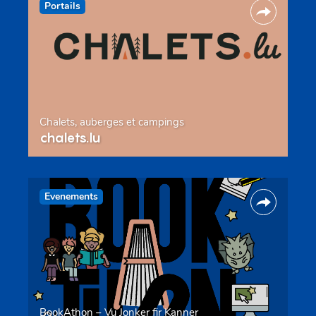
Portails
Chalets, auberges et campings
chalets.lu
Evenements
BookAthon – Vu Jonker fir Kanner