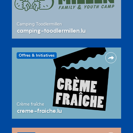
Camping Toodlermillen
camping-toodlermillen.lu
Offres & Initiatives
Crème fraîche
creme-fraiche.lu