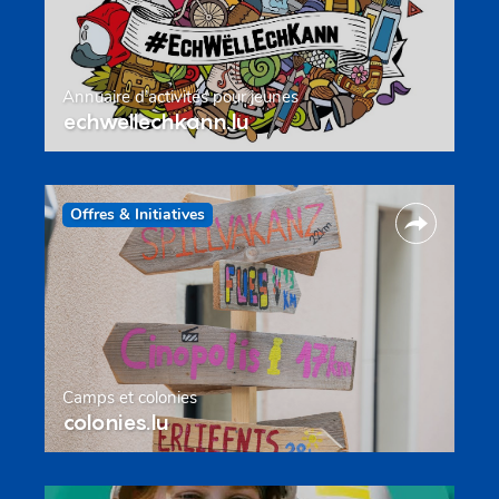
Annuaire d’activités pour jeunes
echwellechkann.lu
Offres & Initiatives
Camps et colonies
colonies.lu