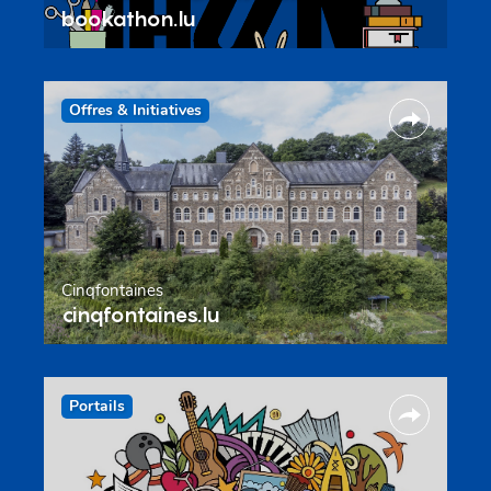
bookathon.lu
Offres & Initiatives
Cinqfontaines
cinqfontaines.lu
Portails