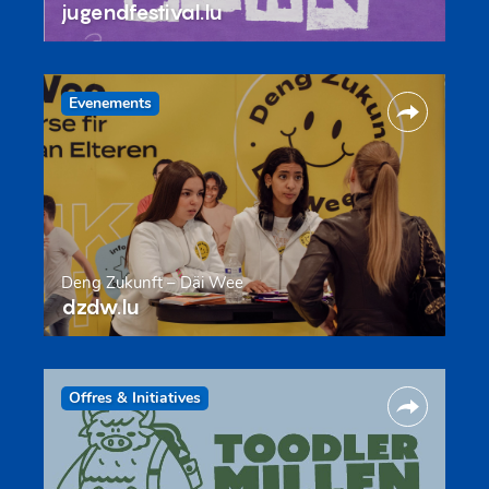
jugendfestival.lu
Evenements
Deng Zukunft – Däi Wee
dzdw.lu
Offres & Initiatives