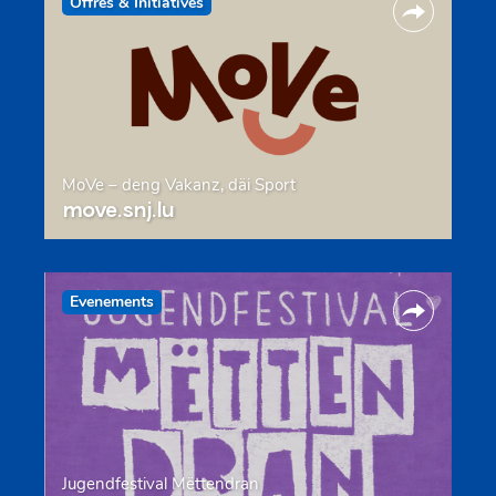
Offres & Initiatives
MoVe – deng Vakanz, däi Sport
move.snj.lu
Evenements
Jugendfestival Mëttendran