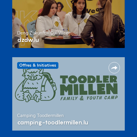
Deng Zukunft – Däi Wee
dzdw.lu
Offres & Initiatives
Camping Toodlermillen
camping-toodlermillen.lu