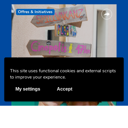
Offres & Initiatives
Camps et colonies
colonies.lu
This site uses functional cookies and external scripts
to improve your experience.
Evenements
My settings
Accept