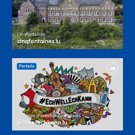
Cinqfontaines
cinqfontaines.lu
Portails
Annuaire d’activités pour jeunes
echwellechkann.lu