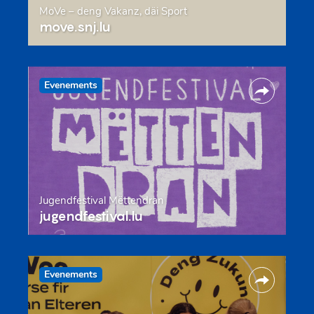
MoVe – deng Vakanz, däi Sport
move.snj.lu
Evenements
Jugendfestival Mëttendran
jugendfestival.lu
Evenements