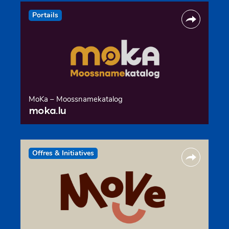
Portails
MoKa – Moossnamekatalog
moka.lu
Offres & Initiatives