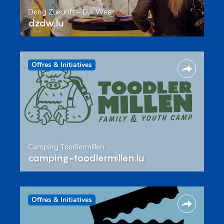
Deng Zukunft – Däi Wee
dzdw.lu
Offres & Initiatives
Camping Toodlermillen
camping-toodlermillen.lu
Offres & Initiatives