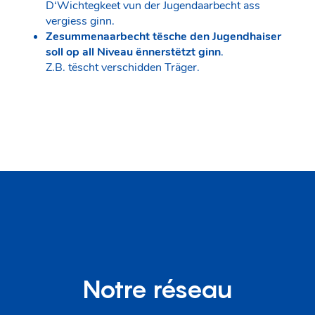
D‘Wichtegkeet vun der Jugendaarbecht ass
vergiess ginn.
Zesummenaarbecht tësche den Jugendhaiser
soll op all Niveau ënnerstëtzt ginn
.
Z.B. tëscht verschidden Träger.
Notre réseau