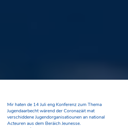
Mir haten de 14 Juli eng Konferenz zum Thema
Jugendaarbecht wärend der Coronazäit mat
verschiddene Jugendorganisatiounen an national
Acteuren aus dem Beräich Jeunesse.