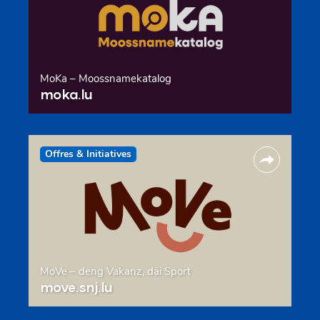
MoKa – Moossnamekatalog
moka.lu
Offres & Initiatives
MoVe – deng Vakanz, däi Sport
move.snj.lu