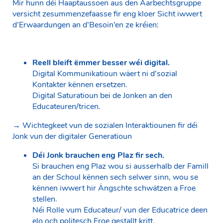
Mir hunn déi Haaptaussoen aus den Aarbechtsgruppe
versicht zesummenzefaasse fir eng kloer Sicht iwwert
d’Erwaardungen an d’Besoin’en ze kréien:
Reell bleift ëmmer besser wéi digital.
Digital Kommunikatioun wäert ni d’sozial
Kontakter kënnen ersetzen.
Digital Saturatioun bei de Jonken an den
Educateuren/tricen.
→ Wichtegkeet vun de sozialen Interaktiounen fir déi
Jonk vun der digitaler Generatioun
Déi Jonk brauchen eng Plaz fir sech.
Si brauchen eng Plaz wou si ausserhalb der Famill
an der Schoul kënnen sech selwer sinn, wou se
kënnen iwwert hir Ängschte schwätzen a Froe
stellen.
Néi Rolle vum Educateur/ vun der Educatrice deen
elo och politesch Froe gestallt kritt.