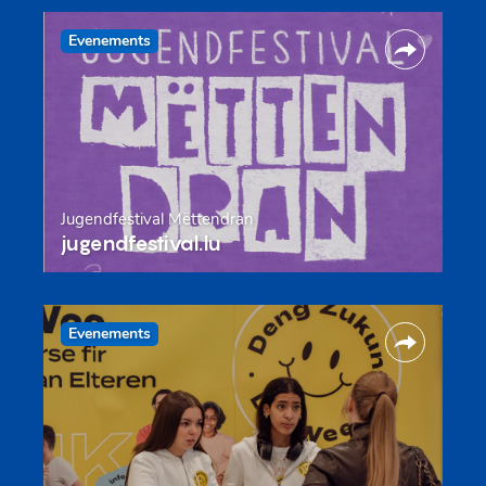
Evenements
Jugendfestival Mëttendran
jugendfestival.lu
Evenements