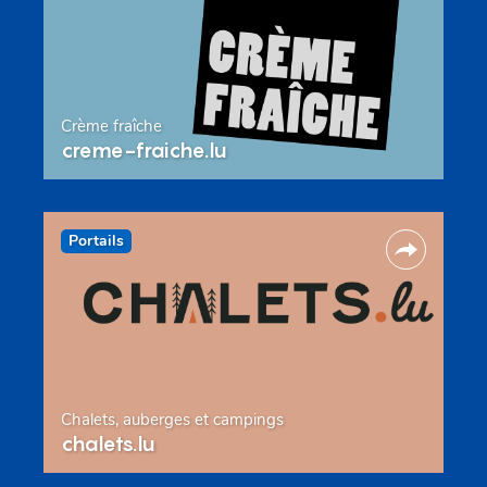
Crème fraîche
creme-fraiche.lu
Portails
Chalets, auberges et campings
chalets.lu