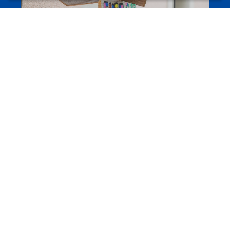
Camps et colonies
colonies.lu
Evenements
Les meilleurs projets jeunesse
jugendprais.lu