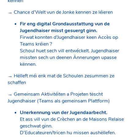
kënnen
→ Chance d’Welt vun de Jonke kennen ze léieren
Fir eng digital Grondausstattung vun de
Jugendhaiser misst gesuergt ginn.
Firwat konnten d’Jugendhaiser keen Accès op
Teams kréien ?
Schoul huet sech vill entwéckelt. Jugendhaiser
missten sech un deenen Ännerungen upasse
kënnen.
→ Hëlleft méi enk mat de Schoulen zesummen ze
schaffen
→ Gemeinsam Aktivitéiten a Projeten tëscht
Jugendhaiser (Teams als gemeinsam Plattform)
Unerkennung vun der Jugendaarbecht.
Et ass vill vun de Crèchen an de Maisons Relaise
geschwat ginn.
D’Educateuren/tricen hu missen aushëllefen.