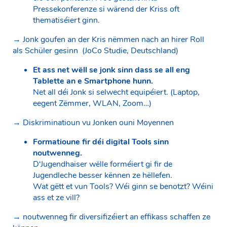
Pressekonferenze si wärend der Kriss oft
thematiséiert ginn.
→ Jonk goufen an der Kris nëmmen nach an hirer Roll
als Schüler gesinn (JoCo Studie, Deutschland)
Et ass net wëll se jonk sinn dass se all eng
Tablette an e Smartphone hunn.
Net all déi Jonk si selwecht equipéiert. (Laptop,
eegent Zëmmer, WLAN, Zoom…)
→ Diskriminatioun vu Jonken ouni Moyennen
Formatioune fir déi digital Tools sinn
noutwenneg.
D‘Jugendhaiser wëlle forméiert gi fir de
Jugendleche besser kënnen ze hëllefen.
Wat gëtt et vun Tools? Wéi ginn se benotzt? Wéini
ass et ze vill?
→ noutwenneg fir diversifizéiert an effikass schaffen ze