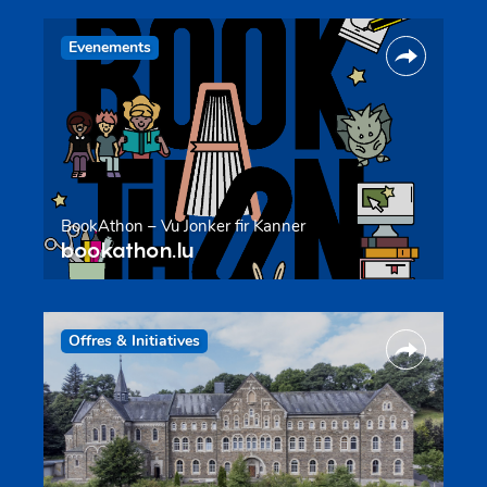
Evenements
BookAthon – Vu Jonker fir Kanner
bookathon.lu
Offres & Initiatives