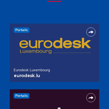
Portails
Eurodesk Luxembourg
eurodesk.lu
Portails