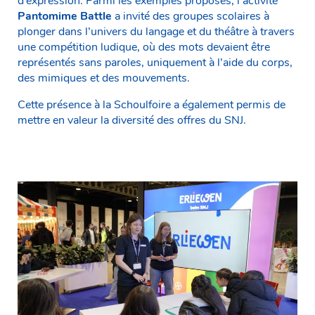
d’expression. Parmi les exemples proposés, l’activité
Pantomime Battle
a invité des groupes scolaires à
plonger dans l’univers du langage et du théâtre à travers
une compétition ludique, où des mots devaient être
représentés sans paroles, uniquement à l’aide du corps,
des mimiques et des mouvements.
Cette présence à la Schoulfoire a également permis de
mettre en valeur la diversité des offres du SNJ.