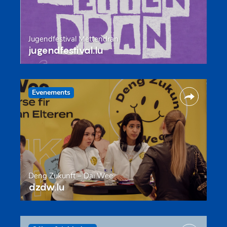
Jugendfestival Mëttendran
jugendfestival.lu
Evenements
Deng Zukunft – Däi Wee
dzdw.lu