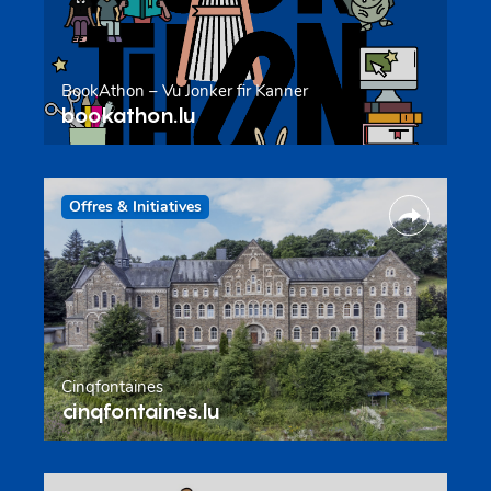
BookAthon – Vu Jonker fir Kanner
bookathon.lu
Offres & Initiatives
Cinqfontaines
cinqfontaines.lu