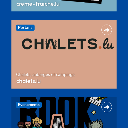
creme-fraiche.lu
Portails
Chalets, auberges et campings
chalets.lu
Evenements