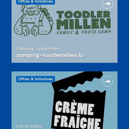
Offres & Initiatives
Camping Toodlermillen
camping-toodlermillen.lu
Offres & Initiatives
Crème fraîche