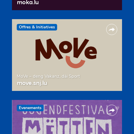
moka.lu
Offres & Initiatives
MoVe – deng Vakanz, däi Sport
move.snj.lu
Evenements