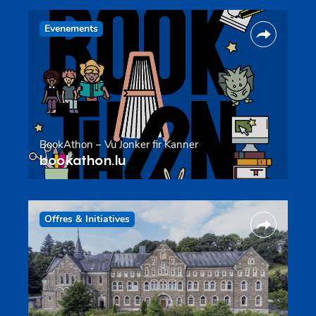
Evenements
BookAthon – Vu Jonker fir Kanner
bookathon.lu
Offres & Initiatives