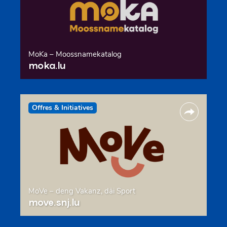
MoKa – Moossnamekatalog
moka.lu
Offres & Initiatives
MoVe – deng Vakanz, däi Sport
move.snj.lu