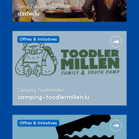
Deng Zukunft – Däi Wee
dzdw.lu
Offres & Initiatives
Camping Toodlermillen
camping-toodlermillen.lu
Offres & Initiatives