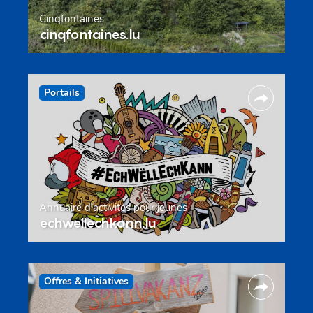
Cinqfontaines
cinqfontaines.lu
Portails
Annuaire d’activités pour jeunes
echwellechkann.lu
Offres & Initiatives