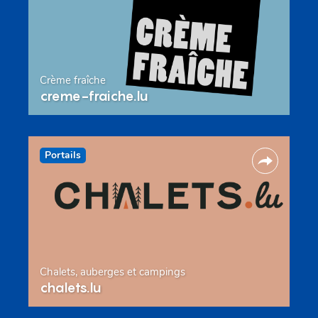
Crème fraîche
creme-fraiche.lu
Portails
Chalets, auberges et campings
chalets.lu