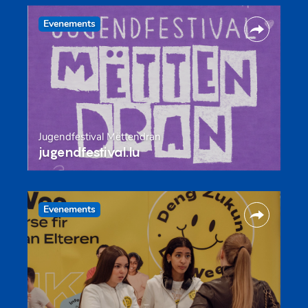
Evenements
Jugendfestival Mëttendran
jugendfestival.lu
Evenements