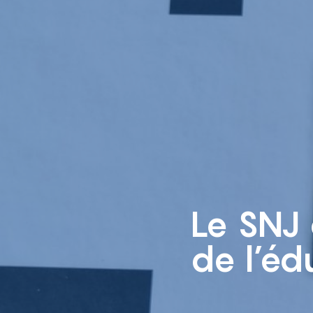
Le SNJ 
de l’éd