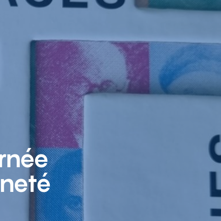
urnée
nneté