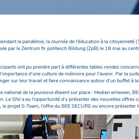
ndant la pandémie, la Journée de l’éducation à la citoyenneté (
sée par le Zentrum fir politesch Bildung (ZpB) le 18 mai au centr
icipants ont pu prendre part à différentes tables rondes concerna
t l’importance d’une culture de mémoire pour l’avenir. Par la sui
ger sur leur travail et faire connaissance autour d’un buffet à la
e national de la jeunesse étaient sur place : Medien erliewen,
. Le SNJ a eu l’opportunité d’y présenter des nouvelles offre
», le projet S-Team, l’offre du BEE SECURE ou encore présenter l