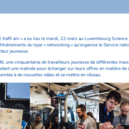
 E Kaffi am » a eu lieu le mardi, 22 mars au Luxembourg Science
d’évènements du type « networking » qu’organise le Service nati
cteur jeunesse.
é, une cinquantaine de travailleurs jeunesse de différentes mai
ndant une matinée pour échanger sur leurs offres en matière de 
semble à de nouvelles idées et se mettre en réseau.