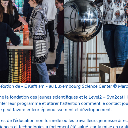
édition de « E Kaffi am » au Luxembourg Science Center © Marc
 la fondation des jeunes scientifiques et le Level2 – Syn2cat H
nter leur programme et attirer l’attention comment le contact jo
ge peut favoriser leur épanouissement et développement.
res de l’éducation non formelle ou les travailleurs jeunesse dir
iences et technologies a fortement été salué, car la mise en pra