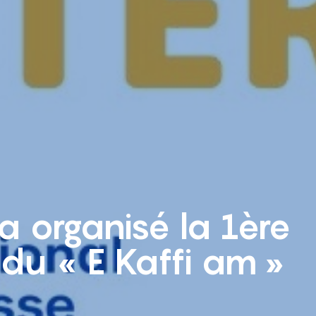
a organisé la 1ère
 du « E Kaffi am »