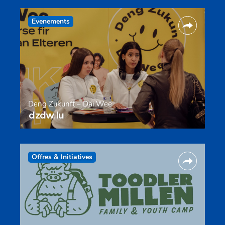
Evenements
Deng Zukunft – Däi Wee
dzdw.lu
Offres & Initiatives