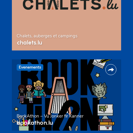
Chalets, auberges et campings
chalets.lu
Evenements
BookAthon – Vu Jonker fir Kanner
bookathon.lu