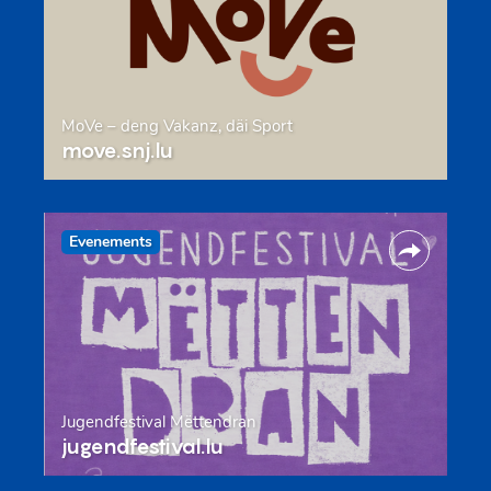
MoVe – deng Vakanz, däi Sport
move.snj.lu
Evenements
Jugendfestival Mëttendran
jugendfestival.lu