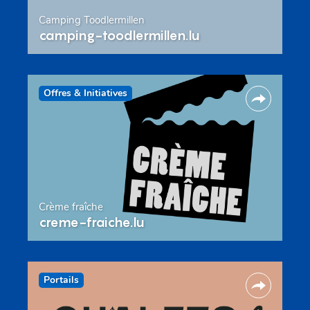
Camping Toodlermillen
camping-toodlermillen.lu
Offres & Initiatives
Crème fraîche
creme-fraiche.lu
Portails