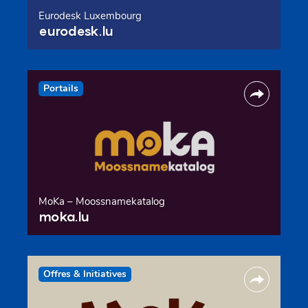
Eurodesk Luxembourg
eurodesk.lu
Portails
MoKa – Moossnamekatalog
moka.lu
Offres & Initiatives