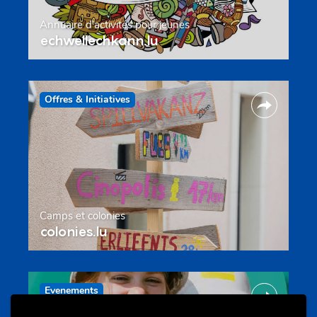
Annuaire d’activités pour jeunes
echwellechkann.lu
Offres & Initiatives
Camps et colonies
colonies.lu
Evenements