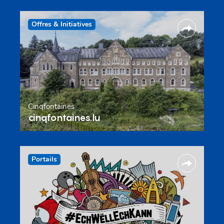
Offres & Initiatives
Cinqfontaines
cinqfontaines.lu
Portails