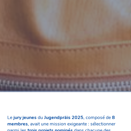
Le
jury jeunes
du
Jugendpräis 2025
, composé de
8
membres
, avait une mission exigeante : sélectionner
parmi les
trois projets nominés
dans chacune des