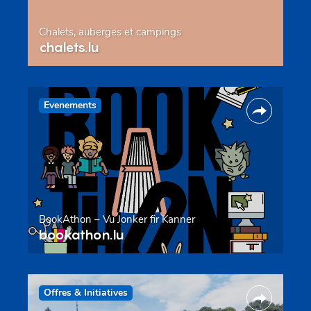
Chalets, auberges et campings
chalets.lu
Evenements
BookAthon – Vu Jonker fir Kanner
bookathon.lu
Offres & Initiatives