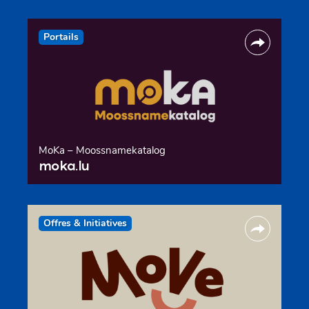
Portails
MoKa – Moossnamekatalog
moka.lu
Offres & Initiatives