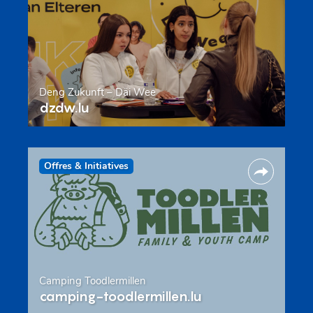
Deng Zukunft – Däi Wee
dzdw.lu
Offres & Initiatives
Camping Toodlermillen
camping-toodlermillen.lu