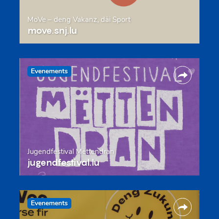
MoVe – deng Vakanz, däi Sport
move.snj.lu
Evenements
Jugendfestival Mëttendran
jugendfestival.lu
Evenements