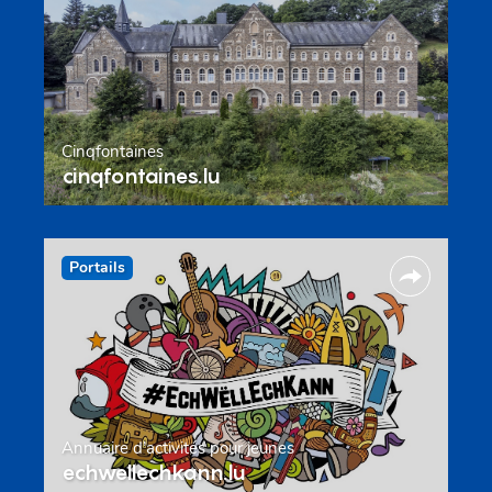
Cinqfontaines
cinqfontaines.lu
Portails
Annuaire d’activités pour jeunes
echwellechkann.lu