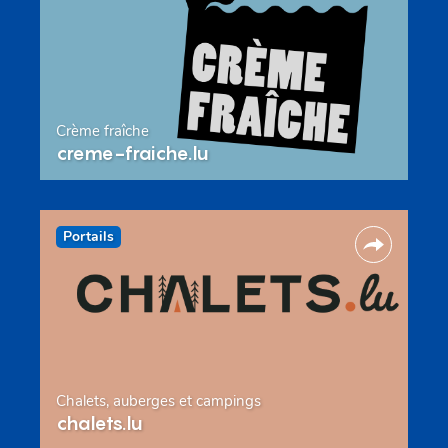
Crème fraîche
creme-fraiche.lu
Portails
Chalets, auberges et campings
chalets.lu