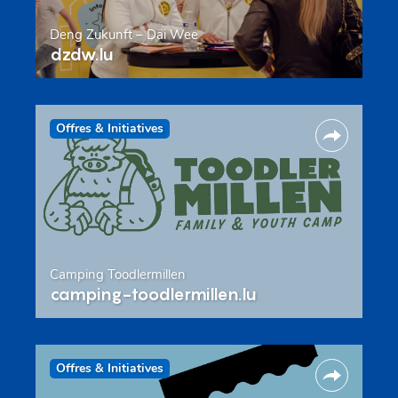
Deng Zukunft – Däi Wee
dzdw.lu
Offres & Initiatives
Camping Toodlermillen
camping-toodlermillen.lu
Offres & Initiatives