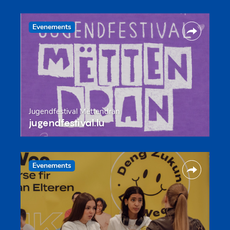
Evenements
Jugendfestival Mëttendran
jugendfestival.lu
Evenements