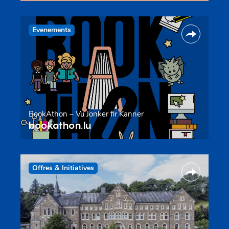
Evenements
BookAthon – Vu Jonker fir Kanner
bookathon.lu
Offres & Initiatives