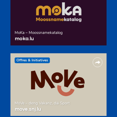
MoKa – Moossnamekatalog
moka.lu
Offres & Initiatives
MoVe – deng Vakanz, däi Sport
move.snj.lu