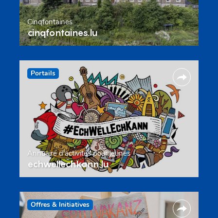
Cinqfontaines
cinqfontaines.lu
Portails
Annuaire d’activités pour jeunes
echwellechkann.lu
Offres & Initiatives