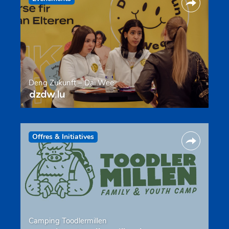
Deng Zukunft – Däi Wee
dzdw.lu
Offres & Initiatives
Camping Toodlermillen