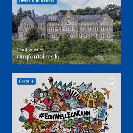
Offres & Initiatives
Cinqfontaines
cinqfontaines.lu
Portails
Annuaire d’activités pour jeunes