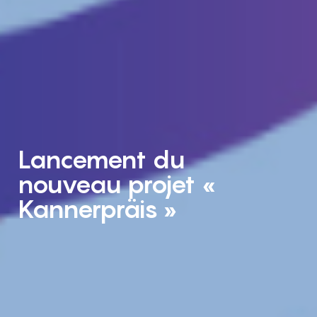
Lancement du
nouveau projet «
Kannerpräis »