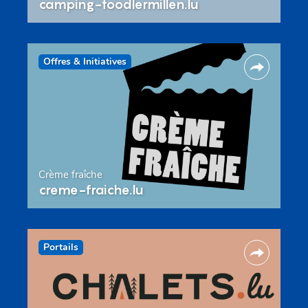
camping-toodlermillen.lu
Offres & Initiatives
Crème fraîche
creme-fraiche.lu
Portails