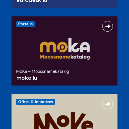
Portails
MoKa – Moossnamekatalog
moka.lu
Offres & Initiatives