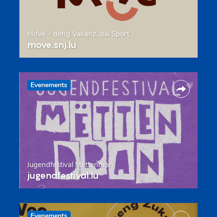
MoVe – deng Vakanz, däi Sport
move.snj.lu
Evenements
Jugendfestival Mëttendran
jugendfestival.lu
Evenements