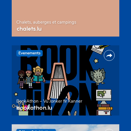
Chalets, auberges et campings
chalets.lu
Evenements
BookAthon – Vu Jonker fir Kanner
bookathon.lu