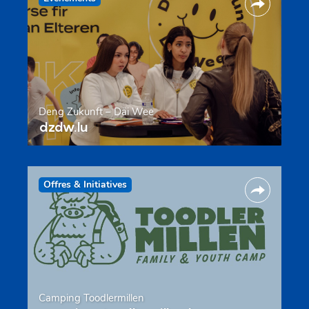
Deng Zukunft – Däi Wee
dzdw.lu
Offres & Initiatives
Camping Toodlermillen