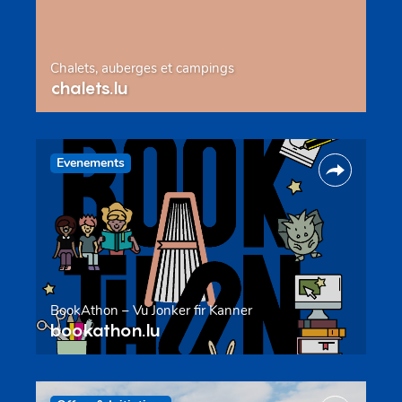
Chalets, auberges et campings
chalets.lu
Evenements
BookAthon – Vu Jonker fir Kanner
bookathon.lu