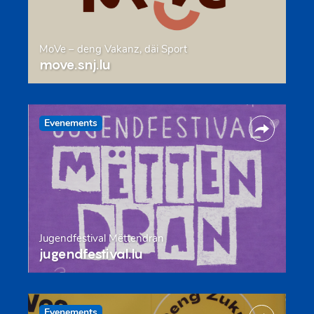
MoVe – deng Vakanz, däi Sport
move.snj.lu
Evenements
Jugendfestival Mëttendran
jugendfestival.lu
Evenements