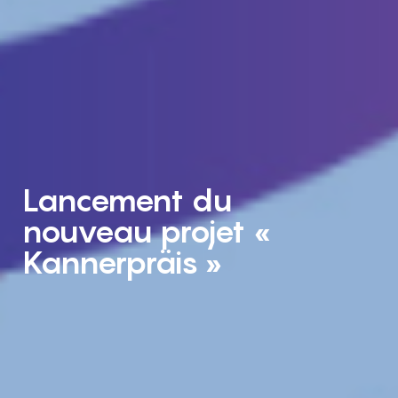
Lancement du
nouveau projet «
Kannerpräis »