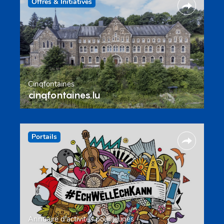
Offres & Initiatives
Cinqfontaines
cinqfontaines.lu
Portails
Annuaire d’activités pour jeunes