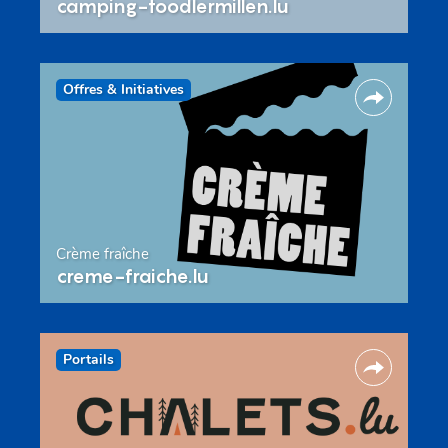
camping-toodlermillen.lu
Offres & Initiatives
Crème fraîche
creme-fraiche.lu
Portails