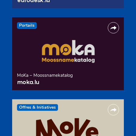
Portails
MoKa – Moossnamekatalog
moka.lu
Offres & Initiatives