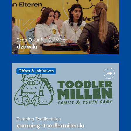
Deng Zukunft – Däi Wee
dzdw.lu
Offres & Initiatives
Camping Toodlermillen
camping-toodlermillen.lu