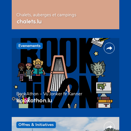
Chalets, auberges et campings
chalets.lu
Evenements
BookAthon – Vu Jonker fir Kanner
bookathon.lu
Offres & Initiatives