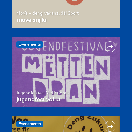
MoVe – deng Vakanz, däi Sport
move.snj.lu
Evenements
Jugendfestival Mëttendran
jugendfestival.lu
Evenements