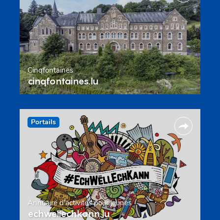
Cinqfontaines
cinqfontaines.lu
Portails
Annuaire d’activités pour jeunes
echwellechkann.lu