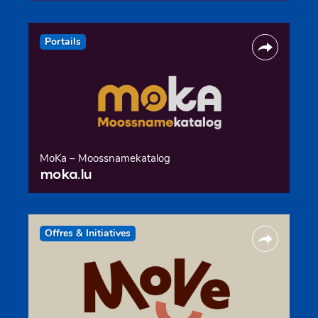
Portails
MoKa – Moossnamekatalog
moka.lu
Offres & Initiatives