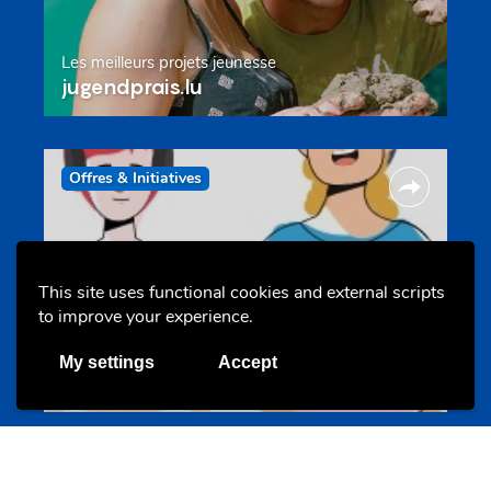
Les meilleurs projets jeunesse
jugendprais.lu
Offres & Initiatives
This site uses functional cookies and external scripts
to improve your experience.
Un projet de jeunes pour jeunes
My settings
Accept
s-team.lu
Portails