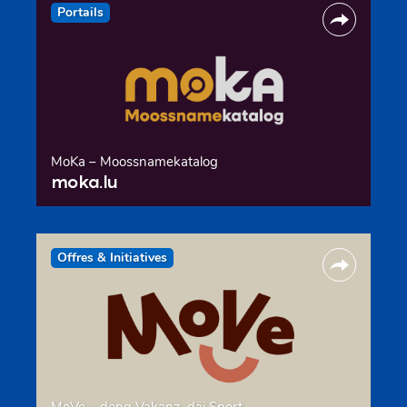
Portails
MoKa – Moossnamekatalog
moka.lu
Offres & Initiatives