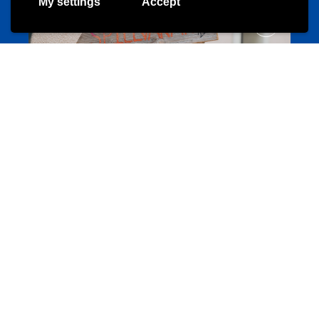
My settings
Accept
Offres & Initiatives
Camps et colonies
colonies.lu
Evenements