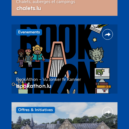
Chalets, auberges et campings
chalets.lu
Evenements
BookAthon – Vu Jonker fir Kanner
bookathon.lu
Offres & Initiatives