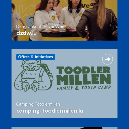
Deng Zukunft – Däi Wee
dzdw.lu
Offres & Initiatives
Camping Toodlermillen
camping-toodlermillen.lu