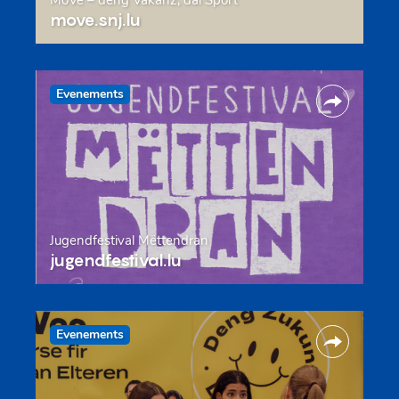
MoVe – deng Vakanz, däi Sport
move.snj.lu
Evenements
Jugendfestival Mëttendran
jugendfestival.lu
Evenements