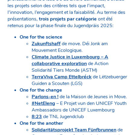
les projets selon des critères tels que l’impact,
l’innovation, l’engagement et la faisabilité. Au terme des
présentations,
trois projets par catégorie
ont été
retenus pour la phase finale du Jugendpräis 2025:
One for the science
Zukunftshaff
de move. Déi Jonk am
Mouvement Ecologique.
Climate Justice in Luxembourg – A
collaborative exploration
de Action
Solidarité Tiers Monde (ASTM)
TerraViva Camp Ettelbréck
de Lëtzebuerger
Guiden a Scouten (LGS)
One for the change
Parlons-en !
de la Maison de Jeunes in Move.
#NetEleng
– E Projet vun den UNICEF Youth
Ambassadors de UNICEF Luxembourg
8:23
de TNL Jugendclub
One for the another
Solidaritätsprojekt Team Fünfbrunnen
de