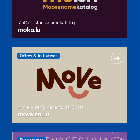
MoKa – Moossnamekatalog
moka.lu
Offres & Initiatives
MoVe – deng Vakanz, däi Sport
move.snj.lu