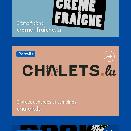
Crème fraîche
creme-fraiche.lu
Portails
Chalets, auberges et campings
chalets.lu