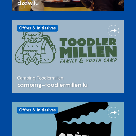
dzdw.lu
Offres & Initiatives
Camping Toodlermillen
camping-toodlermillen.lu
Offres & Initiatives