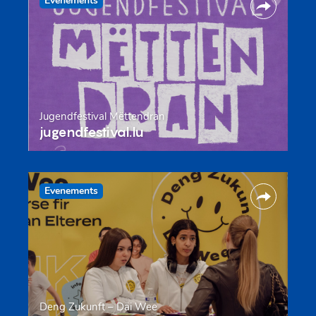
Evenements
Jugendfestival Mëttendran
jugendfestival.lu
Evenements
Deng Zukunft – Däi Wee