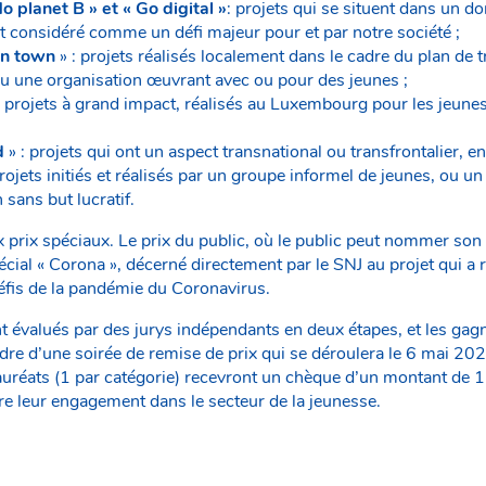
No planet B » et « Go digital »
: projets qui se situent dans un d
t considéré comme un défi majeur pour et par notre société ;
in town
» : projets réalisés localement dans le cadre du plan de t
u une organisation œuvrant avec ou pour des jeunes ;
: projets à grand impact, réalisés au Luxembourg pour les jeune
d
» : projets qui ont un aspect transnational ou transfrontalier, en
projets initiés et réalisés par un groupe informel de jeunes, ou 
 sans but lucratif.
x prix spéciaux. Le prix du public, où le public peut nommer son 
écial « Corona », décerné directement par le SNJ au projet qui 
défis de la pandémie du Coronavirus.
t évalués par des jurys indépendants en deux étapes, et les gag
re d’une soirée de remise de prix qui se déroulera le 6 mai 2
réats (1 par catégorie) recevront un chèque d’un montant de 1
e leur engagement dans le secteur de la jeunesse.