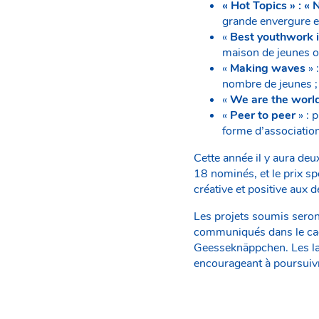
« Hot Topics » : « 
grande envergure e
«
Best youthwork 
maison de jeunes o
«
Making waves
» 
nombre de jeunes ;
«
We are the worl
«
Peer to peer
» : 
forme d’association
Cette année il y aura deu
18 nominés, et le prix sp
créative et positive aux 
Les projets soumis seron
communiqués dans le cad
Geesseknäppchen. Les lau
encourageant à poursuivr