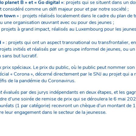
No planet B » et « Go digital »
: projets qui se situent dans un d
t considéré comme un défi majeur pour et par notre société ;
in town
» : projets réalisés localement dans le cadre du plan de t
u une organisation œuvrant avec ou pour des jeunes ;
: projets à grand impact, réalisés au Luxembourg pour les jeune
d
» : projets qui ont un aspect transnational ou transfrontalier, en
projets initiés et réalisés par un groupe informel de jeunes, ou 
 sans but lucratif.
x prix spéciaux. Le prix du public, où le public peut nommer son 
écial « Corona », décerné directement par le SNJ au projet qui 
défis de la pandémie du Coronavirus.
t évalués par des jurys indépendants en deux étapes, et les gag
re d’une soirée de remise de prix qui se déroulera le 6 mai 2
réats (1 par catégorie) recevront un chèque d’un montant de 1
e leur engagement dans le secteur de la jeunesse.