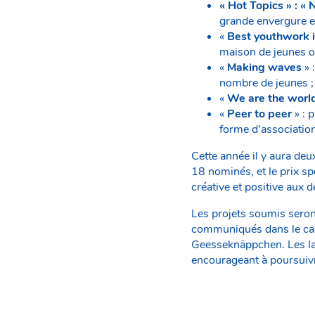
« Hot Topics » : « 
grande envergure e
«
Best youthwork 
maison de jeunes o
«
Making waves
» 
nombre de jeunes ;
«
We are the worl
«
Peer to peer
» : 
forme d’association
Cette année il y aura deu
18 nominés, et le prix sp
créative et positive aux 
Les projets soumis seron
communiqués dans le cad
Geesseknäppchen. Les lau
encourageant à poursuivr