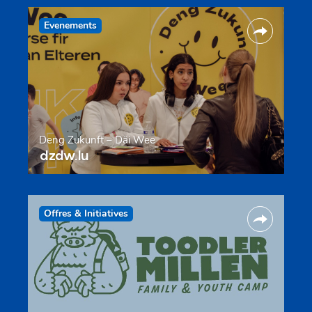
Evenements
Deng Zukunft – Däi Wee
dzdw.lu
Offres & Initiatives