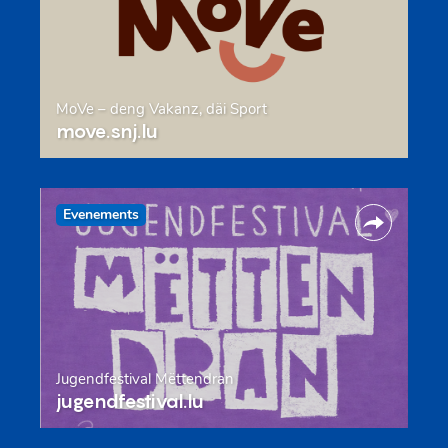
MoVe – deng Vakanz, däi Sport
move.snj.lu
Evenements
Jugendfestival Mëttendran
jugendfestival.lu