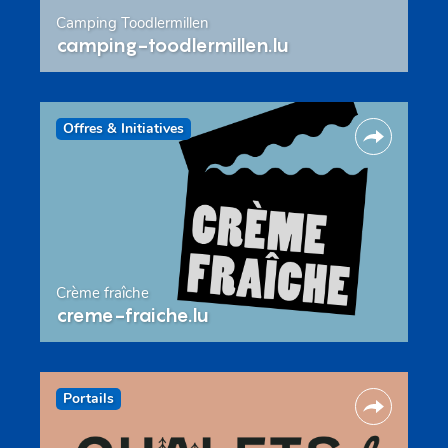
Camping Toodlermillen
camping-toodlermillen.lu
Offres & Initiatives
Crème fraîche
creme-fraiche.lu
Portails