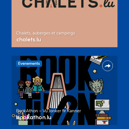
Chalets, auberges et campings
chalets.lu
Evenements
BookAthon – Vu Jonker fir Kanner
bookathon.lu