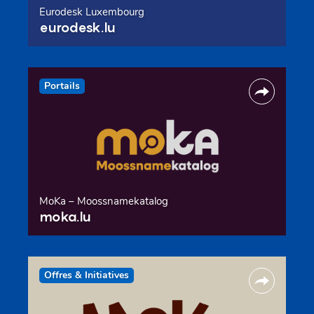
Eurodesk Luxembourg
eurodesk.lu
Portails
MoKa – Moossnamekatalog
moka.lu
Offres & Initiatives