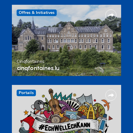
Offres & Initiatives
Cinqfontaines
cinqfontaines.lu
Portails