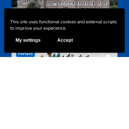
This site uses functional cookies and external scripts
Cinqfontaines
to improve your experience.
cinqfontaines.lu
My settings
Accept
Portails
Annuaire d’activités pour jeunes
echwellechkann.lu