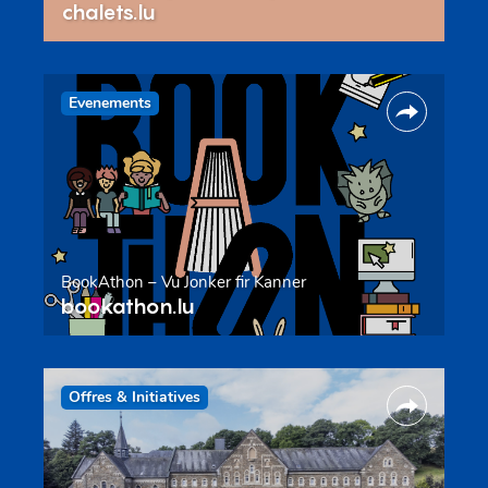
chalets.lu
Evenements
BookAthon – Vu Jonker fir Kanner
bookathon.lu
Offres & Initiatives