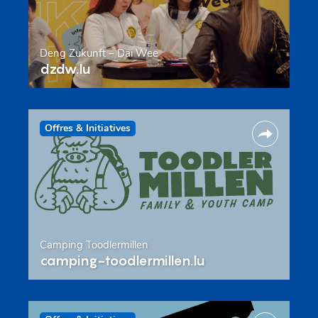
Deng Zukunft – Däi Wee
dzdw.lu
Offres & Initiatives
Camping Toodlermillen
camping-toodlermillen.lu