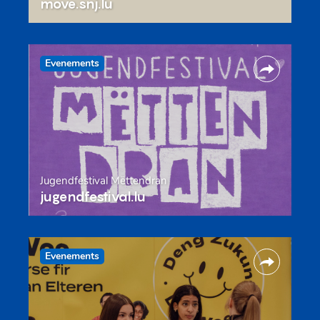
move.snj.lu
Evenements
Jugendfestival Mëttendran
jugendfestival.lu
Evenements