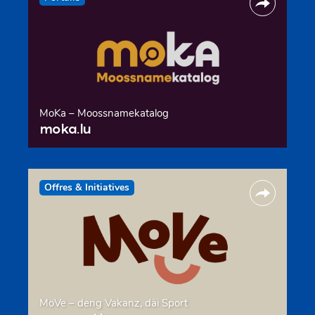
MoKa – Moossnamekatalog
moka.lu
Offres & Initiatives
MoVe – deng Vakanz, däi Sport