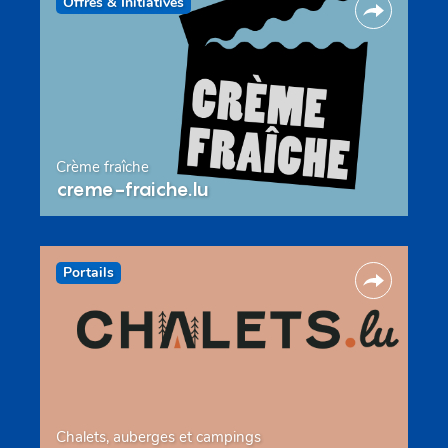
Offres & Initiatives
Crème fraîche
creme-fraiche.lu
Portails
Chalets, auberges et campings