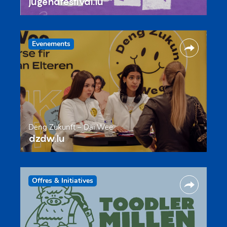
jugendfestival.lu
Evenements
Deng Zukunft – Däi Wee
dzdw.lu
Offres & Initiatives