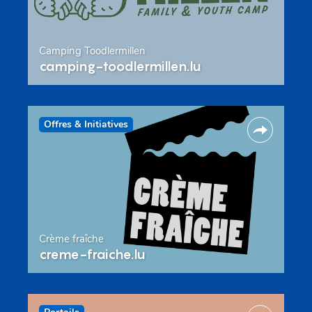
Camping Toodlermillen
camping-toodlermillen.lu
Offres & Initiatives
Crème fraîche
creme-fraiche.lu