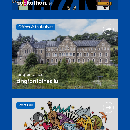
bookathon.lu
Offres & Initiatives
Cinqfontaines
cinqfontaines.lu
Portails