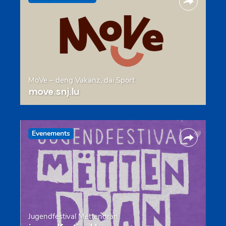
MoVe – deng Vakanz, däi Sport
move.snj.lu
Evenements
Jugendfestival Mëttendran