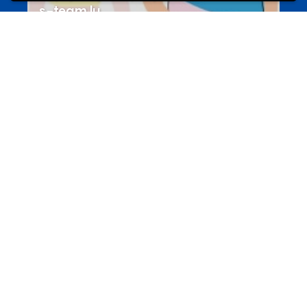
s-team.lu
Portails
Transition vers la vie active
hey.snj.lu
Portails