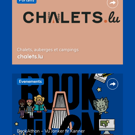
Portails
Chalets, auberges et campings
chalets.lu
Evenements
BookAthon – Vu Jonker fir Kanner