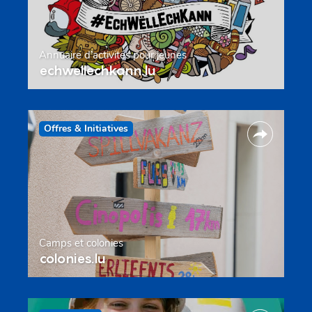
Annuaire d’activités pour jeunes
echwellechkann.lu
Offres & Initiatives
Camps et colonies
colonies.lu