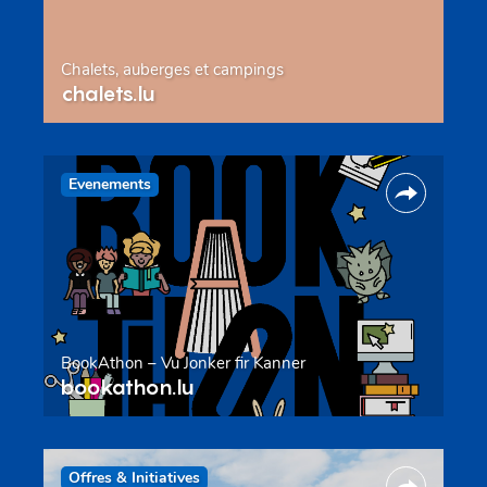
Chalets, auberges et campings
chalets.lu
Evenements
BookAthon – Vu Jonker fir Kanner
bookathon.lu
Offres & Initiatives