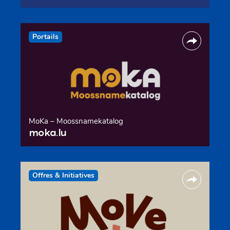
Portails
MoKa – Moossnamekatalog
moka.lu
Offres & Initiatives