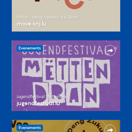
MoVe – deng Vakanz, däi Sport
move.snj.lu
Evenements
Jugendfestival Mëttendran
jugendfestival.lu
Evenements