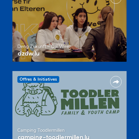
Deng Zukunft – Däi Wee
dzdw.lu
Offres & Initiatives
Camping Toodlermillen
camping-toodlermillen.lu