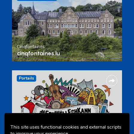
Cinqfontaines
cinqfontaines.lu
Portails
This site uses functional cookies and external scripts
Annuaire d’activités pour jeunes
to improve your experience.
echwellechkann.lu