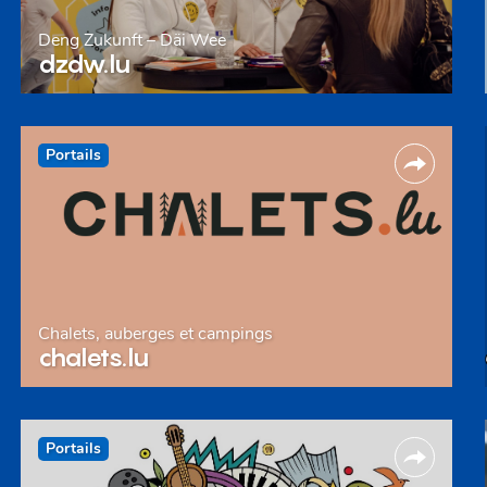
Deng Zukunft – Däi Wee
dzdw.lu
Portails
Chalets, auberges et campings
chalets.lu
Portails