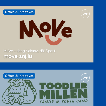
Offres & Initiatives
MoVe – deng Vakanz, däi Sport
move.snj.lu
Offres & Initiatives