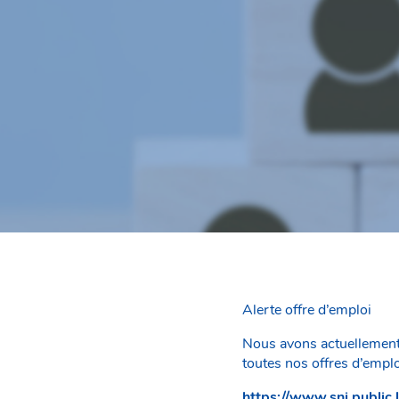
Alerte offre d’emploi
Nous avons actuellement 
toutes nos offres d’emploi
https://www.snj.public.