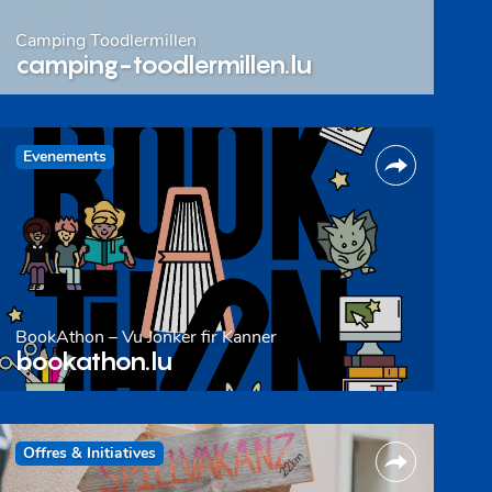
Camping Toodlermillen
camping-toodlermillen.lu
Evenements
BookAthon – Vu Jonker fir Kanner
bookathon.lu
Offres & Initiatives