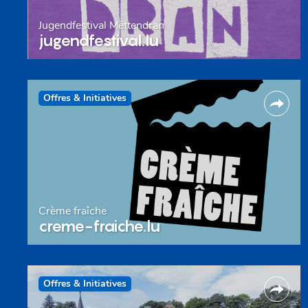
Jugendfestival Mëttendran
jugendfestival.lu
Offres & Initiatives
Crème fraîche
creme-fraiche.lu
Offres & Initiatives