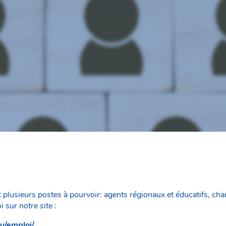
plusieurs postes à pourvoir: agents régionaux et éducatifs, ch
 sur notre site :
lu/emploi/