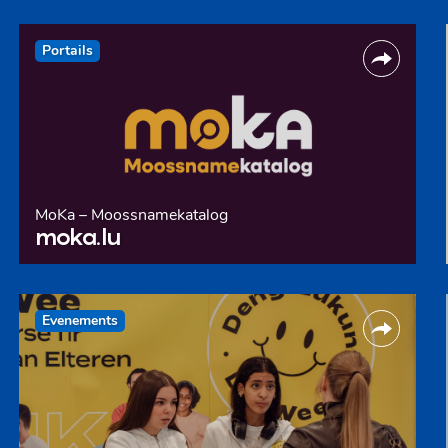
Portails
MoKa – Moossnamekatalog
moka.lu
Evenements