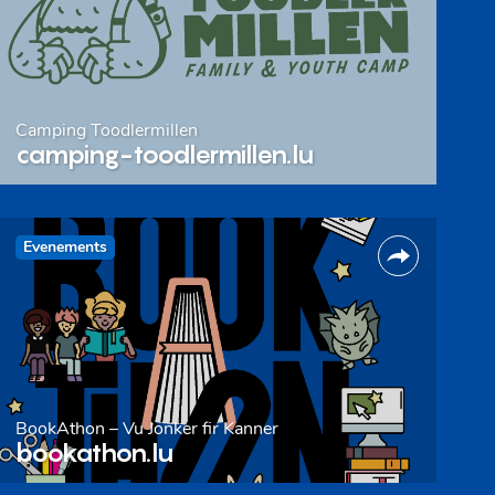
Camping Toodlermillen
camping-toodlermillen.lu
Evenements
BookAthon – Vu Jonker fir Kanner
bookathon.lu