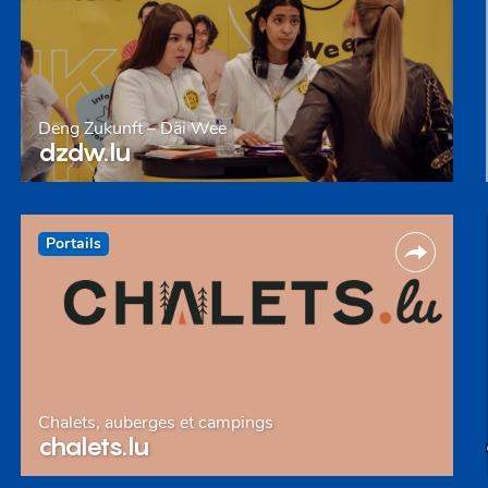
Deng Zukunft – Däi Wee
dzdw.lu
Portails
Chalets, auberges et campings
chalets.lu