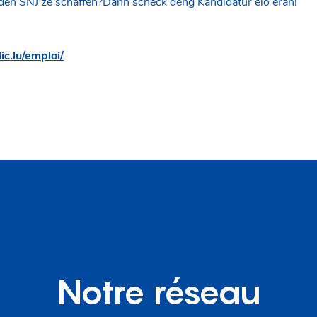
r den SNJ ze schaffen?Dann schéck deng Kandidatur elo eran!
ic.lu/emploi/
Notre réseau