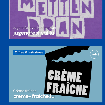
Jugendfestival Mëttendran
jugendfestival.lu
Offres & Initiatives
Crème fraîche
creme-fraiche.lu