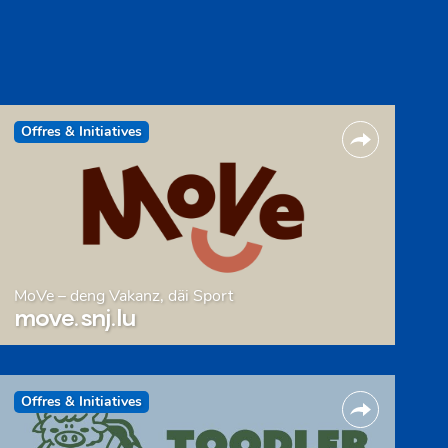
Offres & Initiatives
MoVe – deng Vakanz, däi Sport
move.snj.lu
Offres & Initiatives