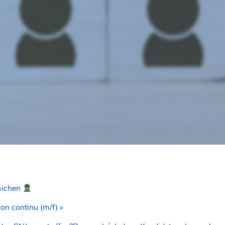
sichen
on continu (m/f) »