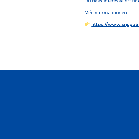
Du bass interesséiert fi
Méi Informatiounen:
https://www.snj.publ