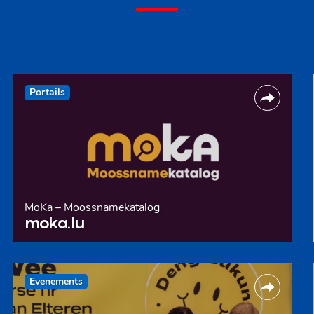
Portails
MoKa – Moossnamekatalog
moka.lu
Evenements