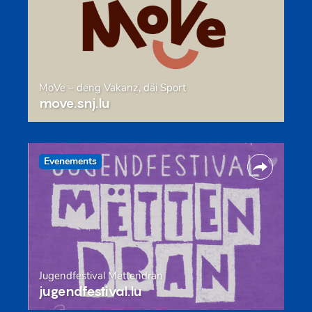
MoVe – deng Vakanz, däi Sport
move.snj.lu
Evenements
Jugendfestival Mëttendran
jugendfestival.lu