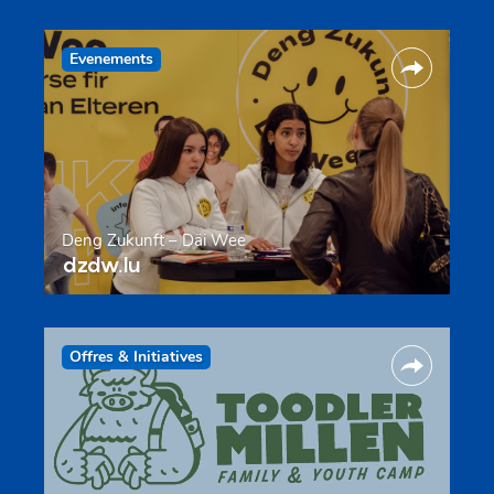
Evenements
Deng Zukunft – Däi Wee
dzdw.lu
Offres & Initiatives