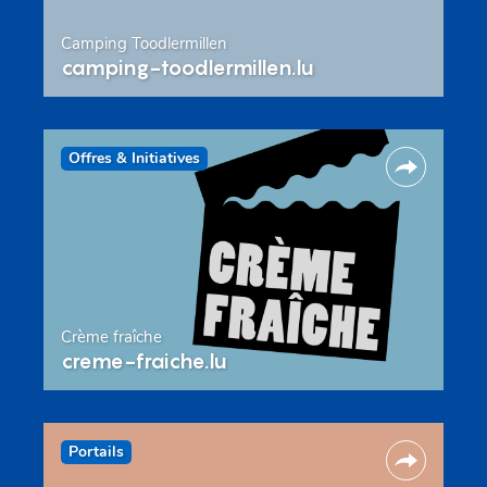
Camping Toodlermillen
camping-toodlermillen.lu
Offres & Initiatives
Crème fraîche
creme-fraiche.lu
Portails