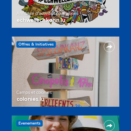
Annuaire d’activités pour jeunes
echwellechkann.lu
Offres & Initiatives
Camps et colonies
colonies.lu
Evenements