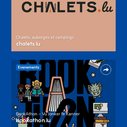
Chalets, auberges et campings
chalets.lu
Evenements
BookAthon – Vu Jonker fir Kanner
bookathon.lu