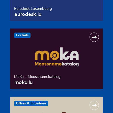
Eurodesk Luxembourg
eurodesk.lu
Portails
MoKa – Moossnamekatalog
moka.lu
Offres & Initiatives