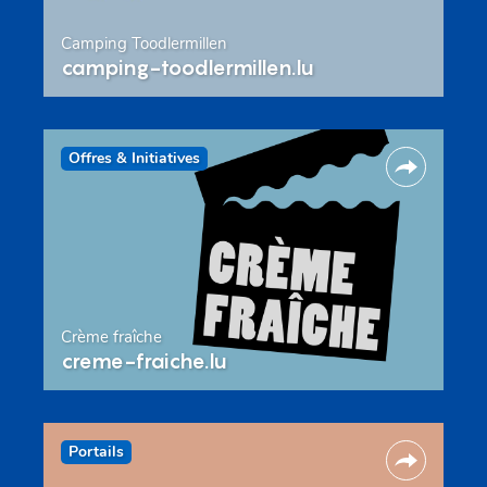
Camping Toodlermillen
camping-toodlermillen.lu
Offres & Initiatives
Crème fraîche
creme-fraiche.lu
Portails