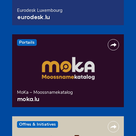
Eurodesk Luxembourg
eurodesk.lu
Portails
MoKa – Moossnamekatalog
moka.lu
Offres & Initiatives