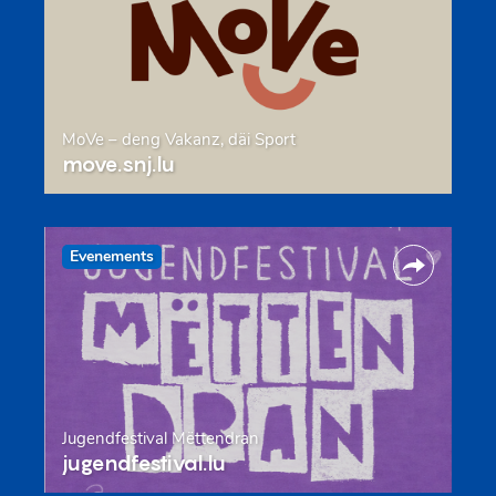
MoVe – deng Vakanz, däi Sport
move.snj.lu
Evenements
Jugendfestival Mëttendran
jugendfestival.lu