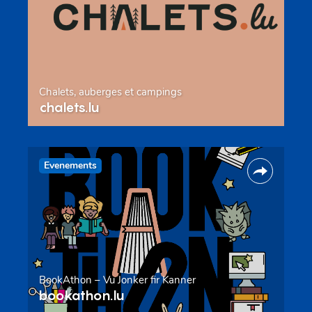
Chalets, auberges et campings
chalets.lu
Evenements
BookAthon – Vu Jonker fir Kanner
bookathon.lu