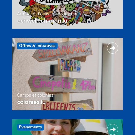
Annuaire d’activités pour jeunes
echwellechkann.lu
Offres & Initiatives
Camps et colonies
colonies.lu
Evenements