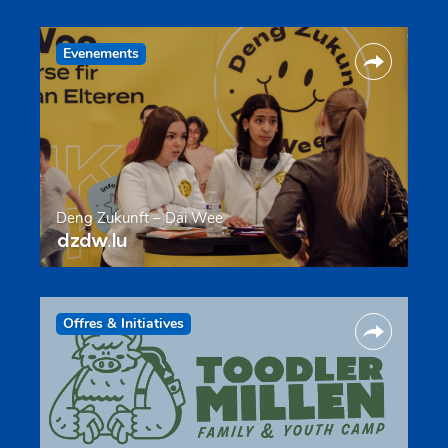
Evenements
Deng Zukunft – Däi Wee
dzdw.lu
Offres & Initiatives