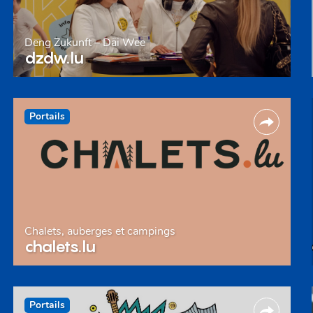
Deng Zukunft – Däi Wee
dzdw.lu
Portails
Chalets, auberges et campings
chalets.lu
Portails