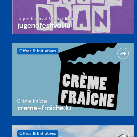
Jugendfestival Mëttendran
jugendfestival.lu
Offres & Initiatives
Crème fraîche
creme-fraiche.lu
Offres & Initiatives