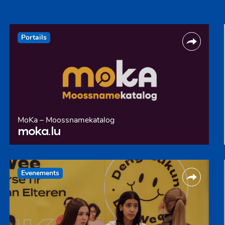
Portails
MoKa – Moossnamekatalog
moka.lu
Evenements