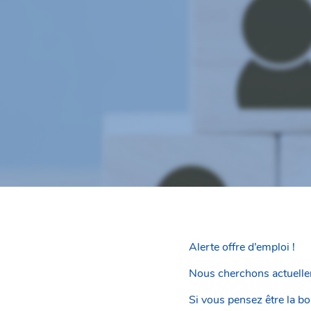
Alerte offre d’emploi !
Nous cherchons actuellem
Si vous pensez être la b