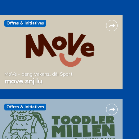
Offres & Initiatives
MoVe – deng Vakanz, däi Sport
move.snj.lu
Offres & Initiatives