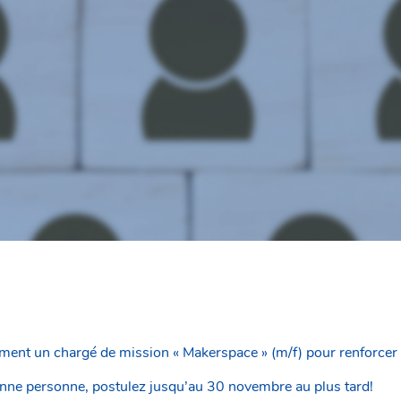
ent un chargé de mission « Makerspace » (m/f) pour renforcer 
onne personne, postulez jusqu’au 30 novembre au plus tard!