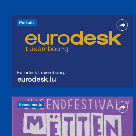
Portails
Eurodesk Luxembourg
eurodesk.lu
Evenements