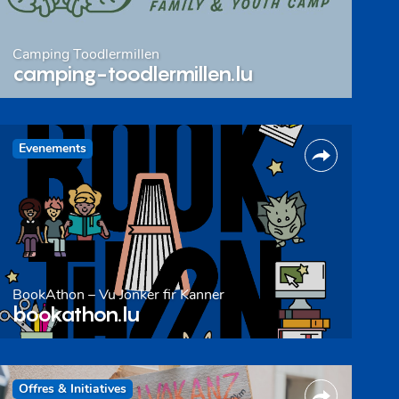
Camping Toodlermillen
camping-toodlermillen.lu
Evenements
BookAthon – Vu Jonker fir Kanner
bookathon.lu
Offres & Initiatives