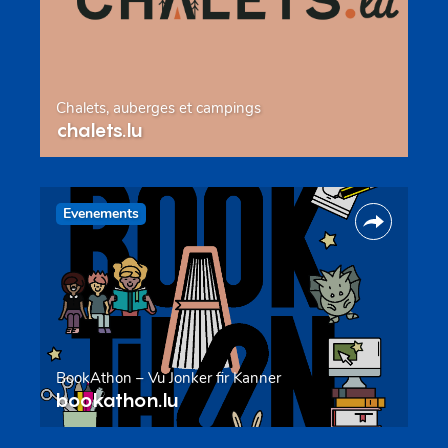
Chalets, auberges et campings
chalets.lu
Evenements
BookAthon – Vu Jonker fir Kanner
bookathon.lu