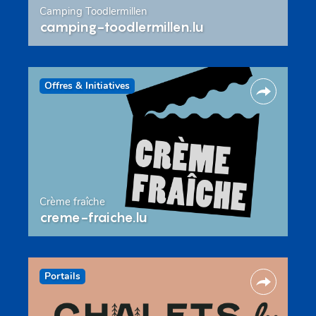
Camping Toodlermillen
camping-toodlermillen.lu
Offres & Initiatives
Crème fraîche
creme-fraiche.lu
Portails