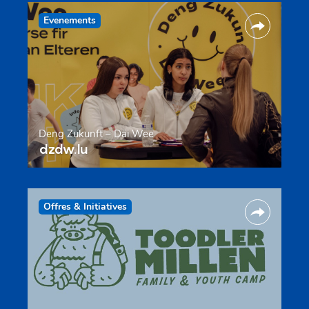
Evenements
Deng Zukunft – Däi Wee
dzdw.lu
Offres & Initiatives