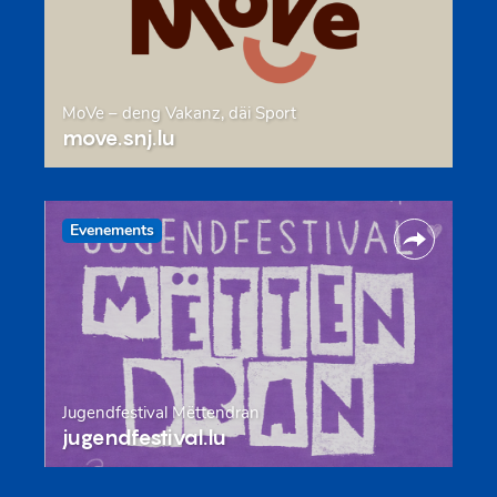
MoVe – deng Vakanz, däi Sport
move.snj.lu
Evenements
Jugendfestival Mëttendran
jugendfestival.lu