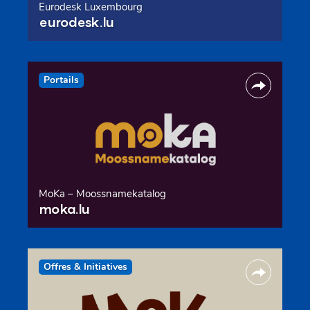
Eurodesk Luxembourg
eurodesk.lu
Portails
MoKa – Moossnamekatalog
moka.lu
Offres & Initiatives