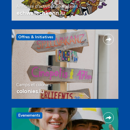
Annuaire d’activités pour jeunes
echwellechkann.lu
Offres & Initiatives
Camps et colonies
colonies.lu
Evenements