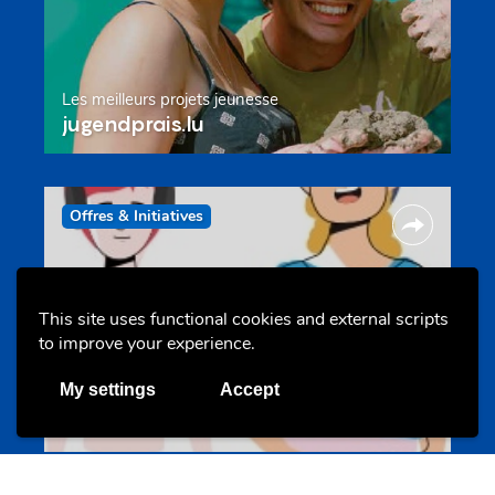
Les meilleurs projets jeunesse
jugendprais.lu
Offres & Initiatives
This site uses functional cookies and external scripts
to improve your experience.
My settings
Accept
Un projet de jeunes pour jeunes
s-team.lu