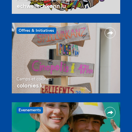
echwellechkann.lu
Offres & Initiatives
Camps et colonies
colonies.lu
Evenements