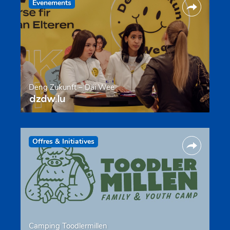
Evenements
Deng Zukunft – Däi Wee
dzdw.lu
Offres & Initiatives
Camping Toodlermillen