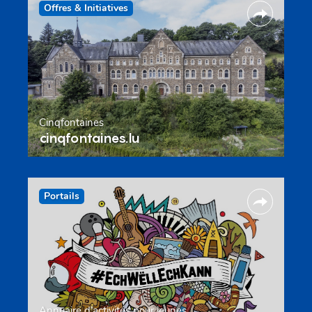
Offres & Initiatives
Cinqfontaines
cinqfontaines.lu
Portails
Annuaire d’activités pour jeunes