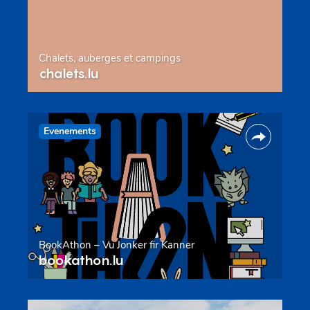
Chalets, auberges et campings
chalets.lu
Evenements
BookAthon – Vu Jonker fir Kanner
bookathon.lu