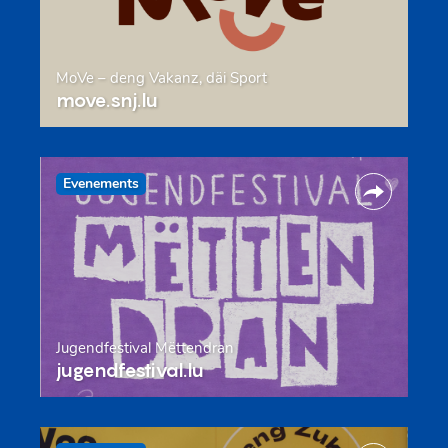
MoVe – deng Vakanz, däi Sport
move.snj.lu
Evenements
Jugendfestival Mëttendran
jugendfestival.lu