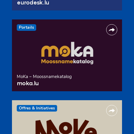
eurodesk.lu
Portails
MoKa – Moossnamekatalog
moka.lu
Offres & Initiatives