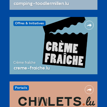
camping-toodlermillen.lu
Offres & Initiatives
Crème fraîche
creme-fraiche.lu
Portails