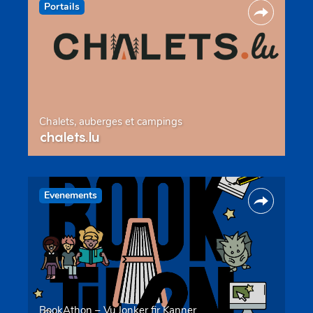
Portails
Chalets, auberges et campings
chalets.lu
Evenements
BookAthon – Vu Jonker fir Kanner