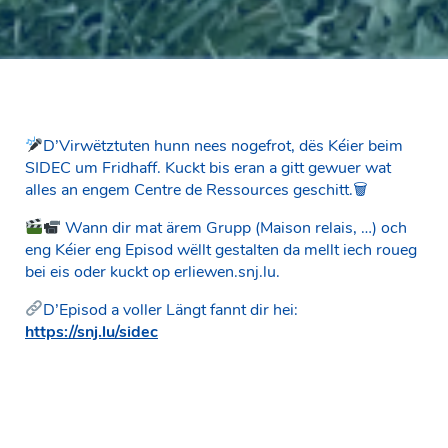
D’Virwëtztuten hunn nees nogefrot, dës Kéier beim
SIDEC um Fridhaff. Kuckt bis eran a gitt gewuer wat
alles an engem Centre de Ressources geschitt.🗑
Wann dir mat ärem Grupp (Maison relais, …) och
eng Kéier eng Episod wëllt gestalten da mellt iech roueg
bei eis oder kuckt op erliewen.snj.lu.
D’Episod a voller Längt fannt dir hei:
https://snj.lu/sidec