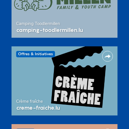
Camping Toodlermillen
camping-toodlermillen.lu
Offres & Initiatives
Crème fraîche
creme-fraiche.lu