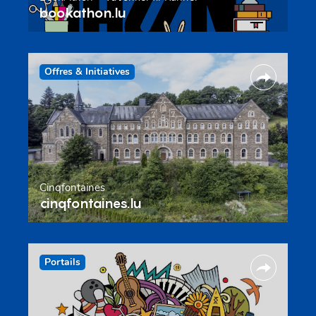
bookathon.lu
Offres & Initiatives
Cinqfontaines
cinqfontaines.lu
Portails