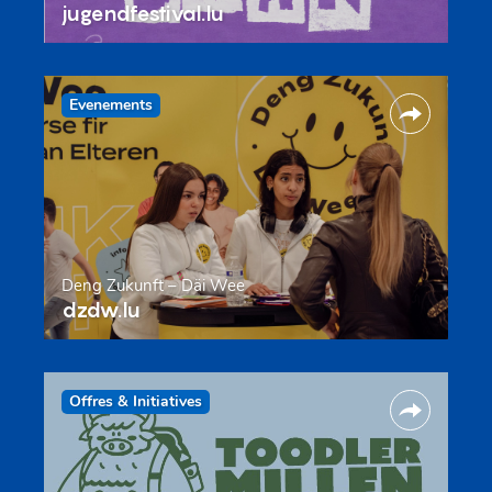
jugendfestival.lu
Evenements
Deng Zukunft – Däi Wee
dzdw.lu
Offres & Initiatives