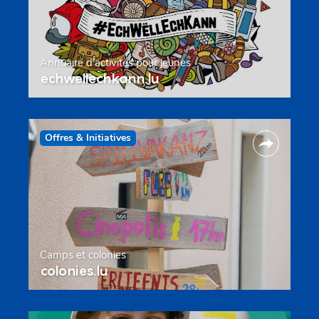
Annuaire d’activités pour jeunes
echwellechkann.lu
Offres & Initiatives
Camps et colonies
colonies.lu