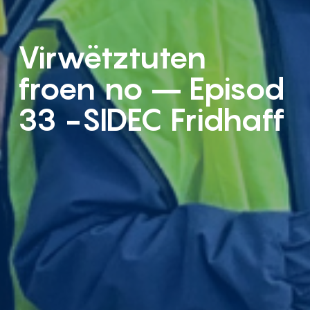
Virwëtztuten
froen no – Episod
33 -SIDEC Fridhaff