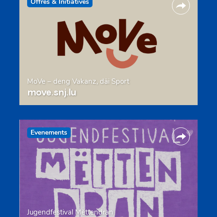
Offres & Initiatives
MoVe – deng Vakanz, däi Sport
move.snj.lu
Evenements
Jugendfestival Mëttendran