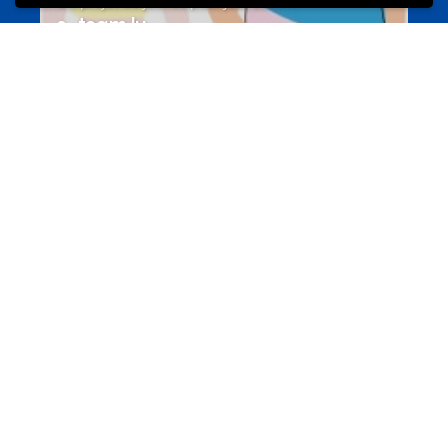
Un projet de jeunes pour jeunes
s-team.lu
Portails
Transition vers la vie active
hey.snj.lu
Portails