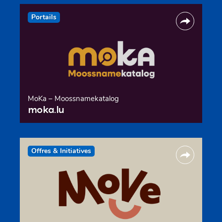
Portails
MoKa – Moossnamekatalog
moka.lu
Offres & Initiatives