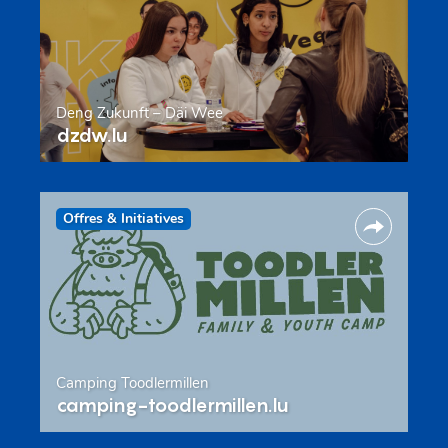
Deng Zukunft – Däi Wee
dzdw.lu
Offres & Initiatives
Camping Toodlermillen
camping-toodlermillen.lu