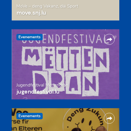
MoVe – deng Vakanz, däi Sport
move.snj.lu
Evenements
Jugendfestival Mëttendran
jugendfestival.lu
Evenements