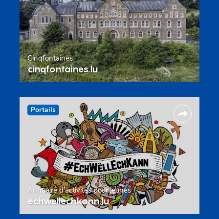
Cinqfontaines
cinqfontaines.lu
Portails
Annuaire d’activités pour jeunes
echwellechkann.lu