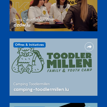
Deng Zukunft – Däi Wee
dzdw.lu
Offres & Initiatives
Camping Toodlermillen
camping-toodlermillen.lu