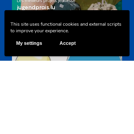
Les meilleurs projets jeunesse
jugendprais.lu
This site uses functional cookies and external scripts
to improve your experience.
Offres & Initiatives
My settings
Accept
Un projet de jeunes pour jeunes
s-team.lu
Portails