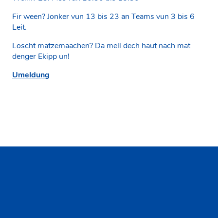
Fir ween? Jonker vun 13 bis 23 an Teams vun 3 bis 6
Leit.
Loscht matzemaachen? Da mell dech haut nach mat
denger Ekipp un!
Umeldung