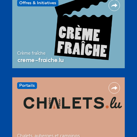
Offres & Initiatives
Crème fraîche
creme-fraiche.lu
Portails
Chalets, auberges et campings