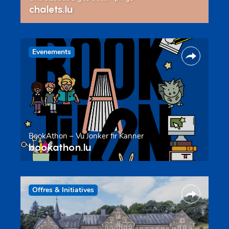
chalets.lu
Evenements
BookAthon – Vu Jonker fir Kanner
bookathon.lu
Offres & Initiatives