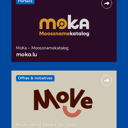
Portails
MoKa – Moossnamekatalog
moka.lu
Offres & Initiatives
MoVe – deng Vakanz, däi Sport