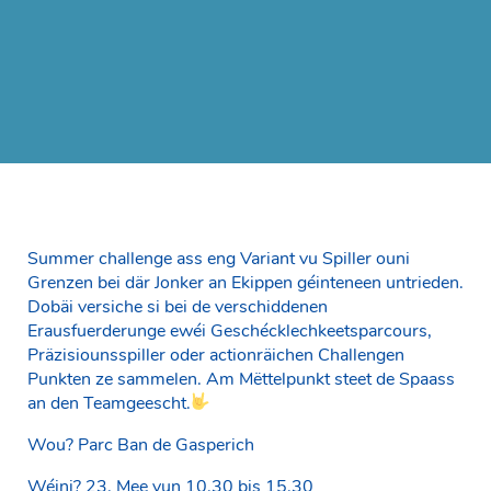
Summer challenge ass eng Variant vu Spiller ouni
Grenzen bei där Jonker an Ekippen géinteneen untrieden.
Dobäi versiche si bei de verschiddenen
Erausfuerderunge ewéi Geschécklechkeetsparcours,
Präzisiounsspiller oder actionräichen Challengen
Punkten ze sammelen. Am Mëttelpunkt steet de Spaass
an den Teamgeescht.
Wou? Parc Ban de Gasperich
Wéini? 23. Mee vun 10.30 bis 15.30