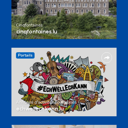
Cinqfontaines
cinqfontaines.lu
Portails
Annuaire d’activités pour jeunes
echwellechkann.lu