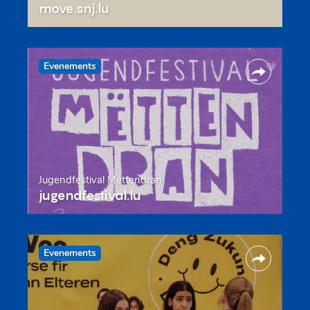
move.snj.lu
Evenements
Jugendfestival Mëttendran
jugendfestival.lu
Evenements