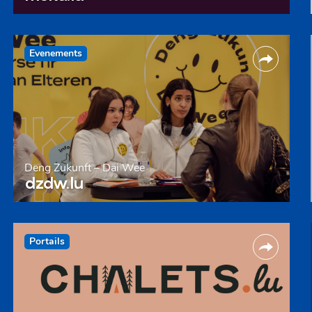
Evenements
Deng Zukunft – Däi Wee
dzdw.lu
Portails