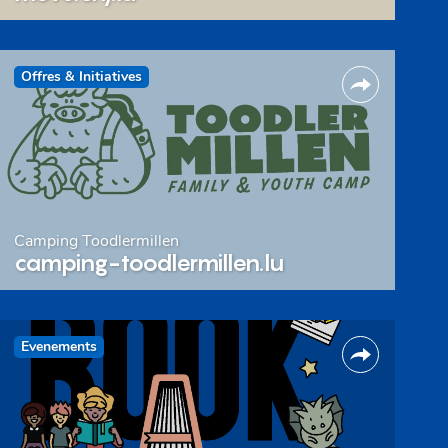
Offres & Initiatives
Camping Toodlermillen
camping-toodlermillen.lu
Evenements