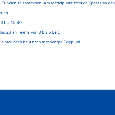
n Punkten ze sammelen. Am Mëttelpunkt steet de Spaass an de
rich
30 bis 15.30
bis 23 an Teams vun 3 bis 6 Leit.
 mell dech haut nach mat denger Ekipp un!