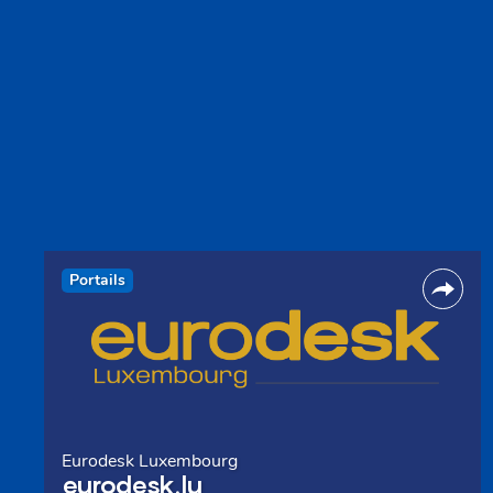
Portails
Eurodesk Luxembourg
eurodesk.lu