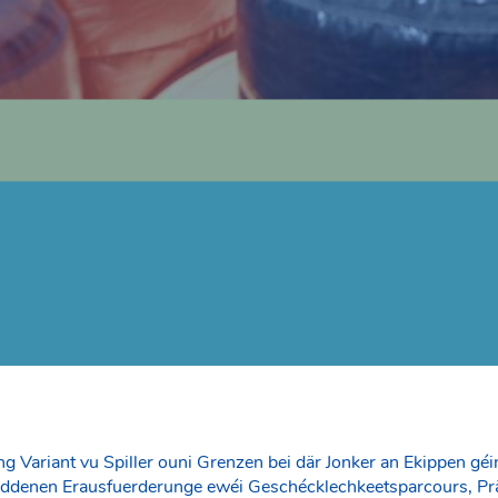
 Variant vu Spiller ouni Grenzen bei där Jonker an Ekippen géi
hiddenen Erausfuerderunge ewéi Geschécklechkeetsparcours, Prä