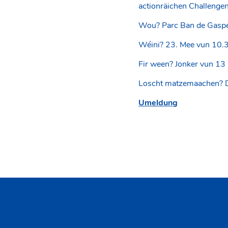
actionräichen Challenge
Wou? Parc Ban de Gaspe
Wéini? 23. Mee vun 10.
Fir ween? Jonker vun 13 
Loscht matzemaachen? Da
Umeldung