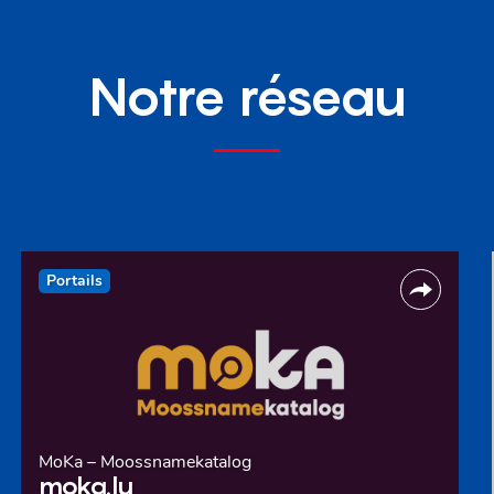
Notre réseau
Portails
MoKa – Moossnamekatalog
moka.lu