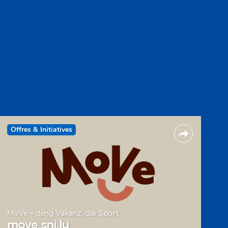
Offres & Initiatives
MoVe – deng Vakanz, däi Sport
move.snj.lu