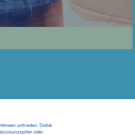
nteneen untrieden. Dobäi
zisiounsspiller oder