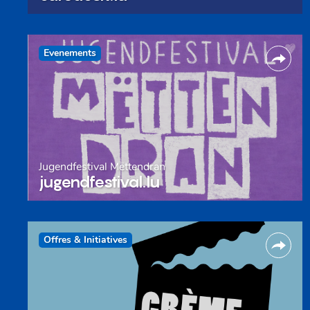
Evenements
Jugendfestival Mëttendran
jugendfestival.lu
Offres & Initiatives