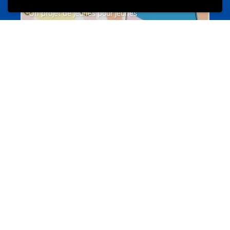
Un projet de jeunes pour jeunes
s-team.lu
Portails
Transition vers la vie active
hey.snj.lu
Portails