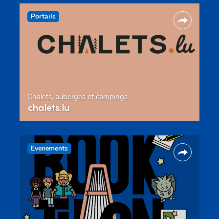
Portails
Chalets, auberges et campings
chalets.lu
Evenements