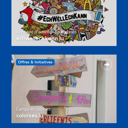
Annuaire d’activités pour jeunes
echwellechkann.lu
Offres & Initiatives
Camps et colonies
colonies.lu