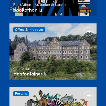
BookAthon – Vu Jonker fir Kanner
bookathon.lu
Offres & Initiatives
Cinqfontaines
cinqfontaines.lu
Portails