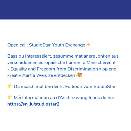
Open call: StudioStar Youth Exchange
Bass du interesséiert, zesumme mat anere Jonken aus
verschiddenen europäesche Länner, d’Mënscherecht
« Equality and Freedom from Discrimination » op eng
kreativ Aart a Weis ze entdecken?
Da maach mat bei der 2. Editioun vum StudioStar!
Méi Informatioun an d’Aschreiwung fënns du hei:
https://snj.lu/studiostar2