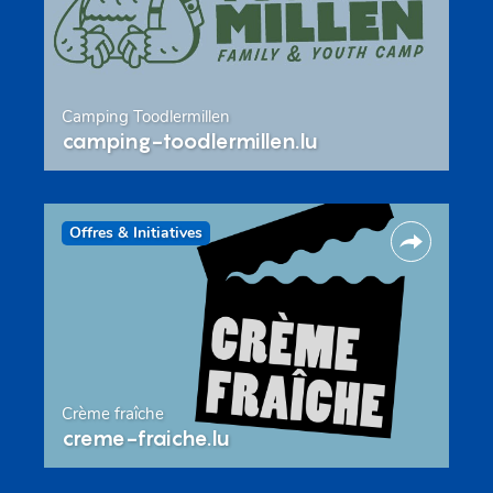
Camping Toodlermillen
camping-toodlermillen.lu
Offres & Initiatives
Crème fraîche
creme-fraiche.lu