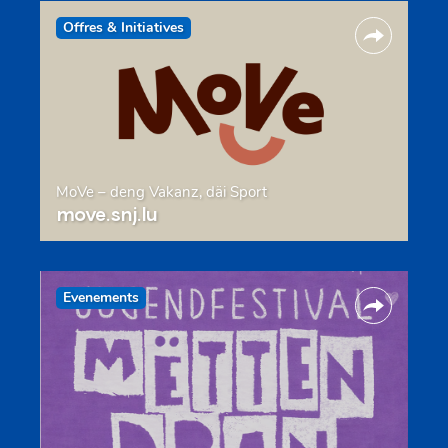
Offres & Initiatives
MoVe – deng Vakanz, däi Sport
move.snj.lu
Evenements