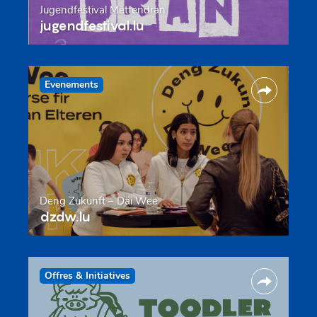
Jugendfestival Mëttendran
jugendfestival.lu
Evenements
Deng Zukunft – Däi Wee
dzdw.lu
Offres & Initiatives