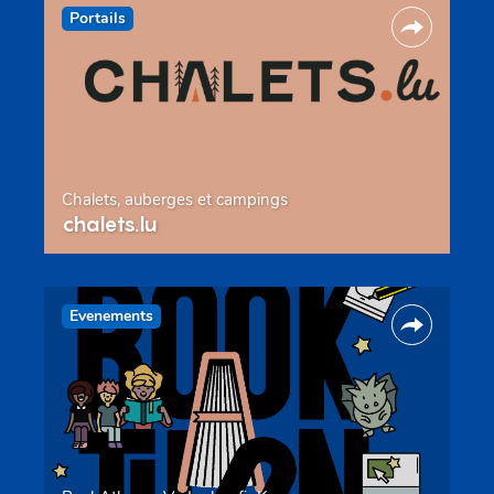
Portails
Chalets, auberges et campings
chalets.lu
Evenements