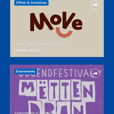
Offres & Initiatives
MoVe – deng Vakanz, däi Sport
move.snj.lu
Evenements
Jugendfestival Mëttendran