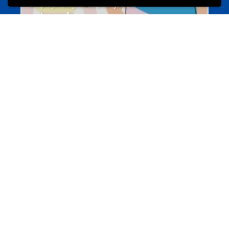
Un projet de jeunes pour jeunes
s-team.lu
Portails
Transition vers la vie active
hey.snj.lu
Portails