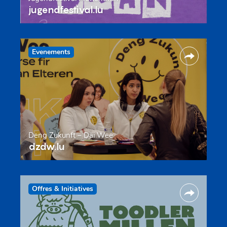
jugendfestival.lu
Evenements
Deng Zukunft – Däi Wee
dzdw.lu
Offres & Initiatives