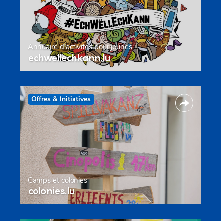
Annuaire d’activités pour jeunes
echwellechkann.lu
Offres & Initiatives
Camps et colonies
colonies.lu