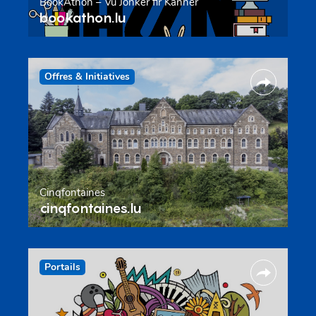
BookAthon – Vu Jonker fir Kanner
bookathon.lu
Offres & Initiatives
Cinqfontaines
cinqfontaines.lu
Portails