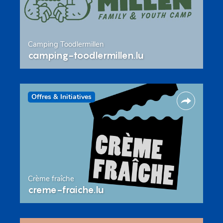
Camping Toodlermillen
camping-toodlermillen.lu
Offres & Initiatives
Crème fraîche
creme-fraiche.lu