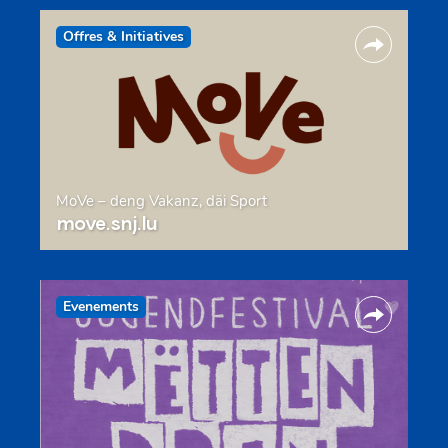
Offres & Initiatives
MoVe – deng Vakanz, däi Sport
move.snj.lu
Evenements