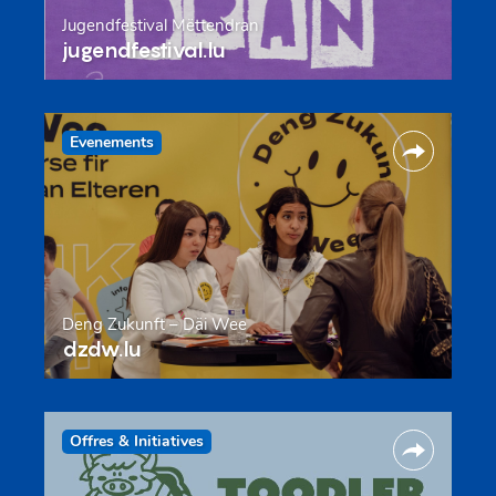
Jugendfestival Mëttendran
jugendfestival.lu
Evenements
Deng Zukunft – Däi Wee
dzdw.lu
Offres & Initiatives