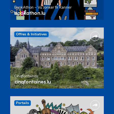
BookAthon – Vu Jonker fir Kanner
bookathon.lu
Offres & Initiatives
Cinqfontaines
cinqfontaines.lu
Portails