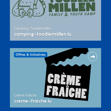
Camping Toodlermillen
camping-toodlermillen.lu
Offres & Initiatives
Crème fraîche
creme-fraiche.lu