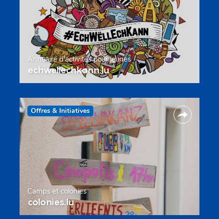
Annuaire d’activités pour jeunes
echwellechkann.lu
Offres & Initiatives
Camps et colonies
colonies.lu