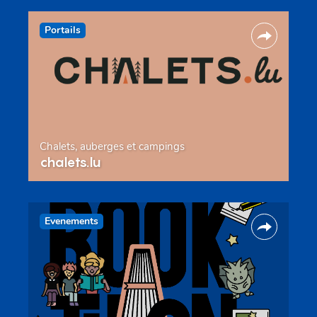
Portails
Chalets, auberges et campings
chalets.lu
Evenements