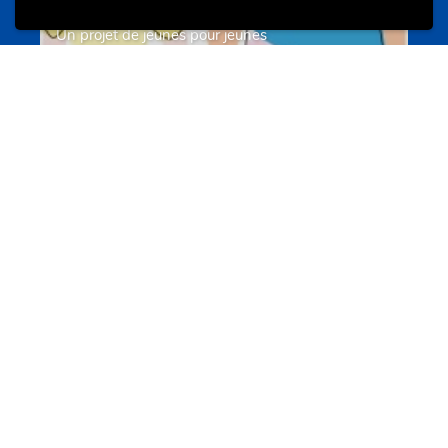
Un projet de jeunes pour jeunes
s-team.lu
Portails
Transition vers la vie active
hey.snj.lu
Portails