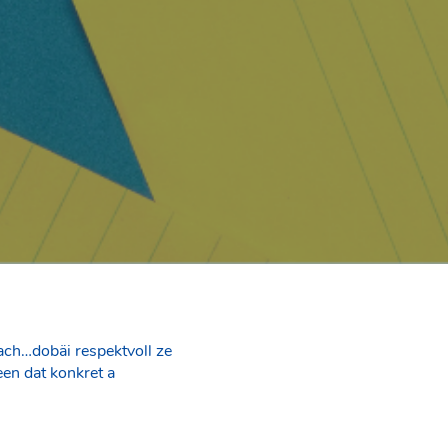
ach…dobäi respektvoll ze
en dat konkret a