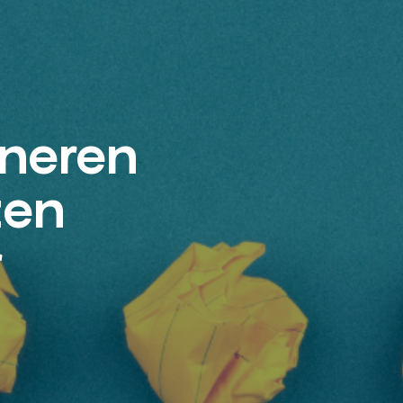
neren
zen
r