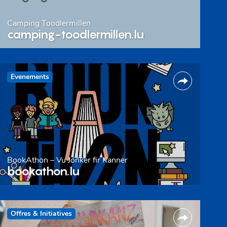
Camping Toodlermillen
camping-toodlermillen.lu
Evenements
BookAthon – Vu Jonker fir Kanner
bookathon.lu
Offres & Initiatives