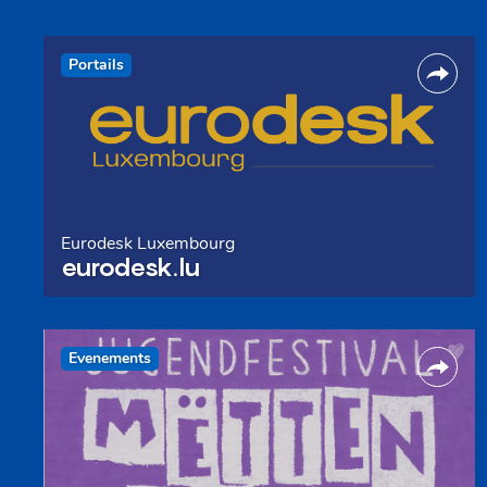
Portails
Eurodesk Luxembourg
eurodesk.lu
Evenements