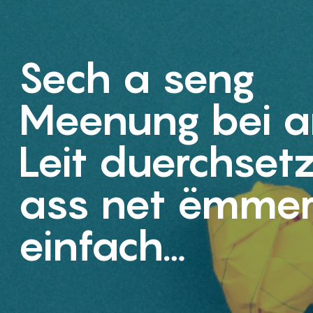
Sech a seng
Meenung bei a
Leit duerchset
ass net ëmme
einfach…