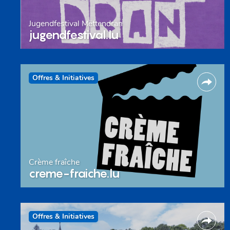
Jugendfestival Mëttendran
jugendfestival.lu
Offres & Initiatives
Crème fraîche
creme-fraiche.lu
Offres & Initiatives