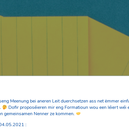
seng Meenung bei aneren Leit duerchsetzen ass net ëmmer einf
.
Dofir proposéieren mir eng Formatioun wou een léiert wéi e
 op en gemeinsamen Nenner ze kommen.
04.05.2021 :