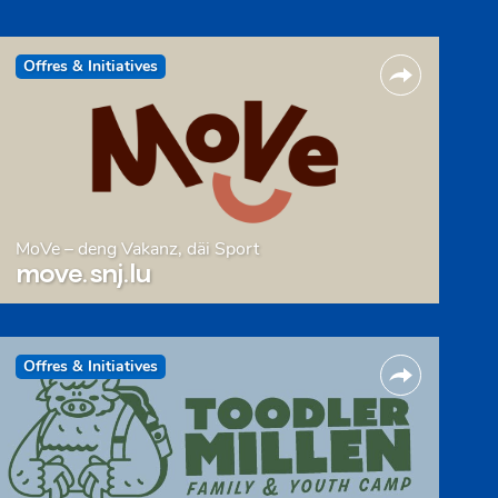
Offres & Initiatives
MoVe – deng Vakanz, däi Sport
move.snj.lu
Offres & Initiatives