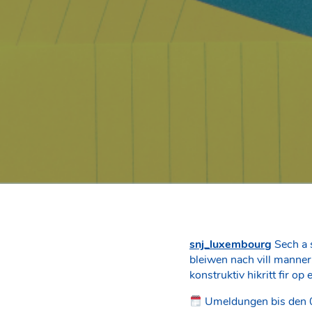
snj_luxembourg
Sech a 
bleiwen nach vill manner
konstruktiv hikritt fir
Umeldungen bis den 