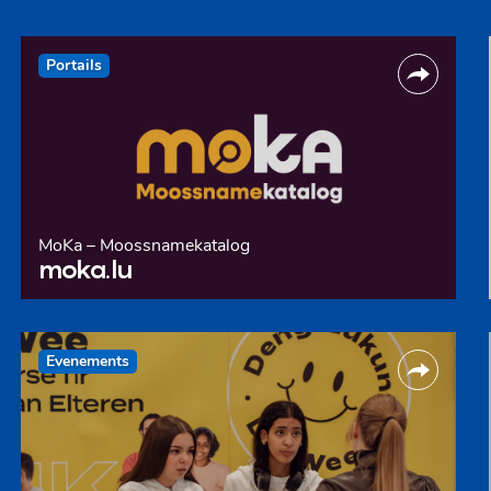
Portails
MoKa – Moossnamekatalog
moka.lu
Evenements