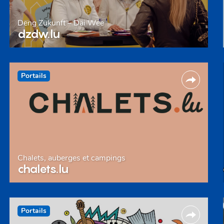
Deng Zukunft – Däi Wee
dzdw.lu
Portails
Chalets, auberges et campings
chalets.lu
Portails