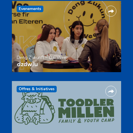
Evenements
Deng Zukunft – Däi Wee
dzdw.lu
Offres & Initiatives