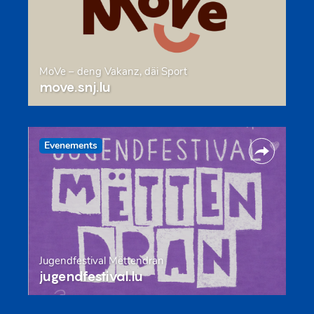
MoVe – deng Vakanz, däi Sport
move.snj.lu
Evenements
Jugendfestival Mëttendran
jugendfestival.lu