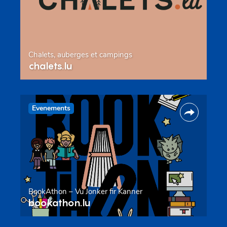
Chalets, auberges et campings
chalets.lu
Evenements
BookAthon – Vu Jonker fir Kanner
bookathon.lu