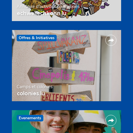
Annuaire d’activités pour jeunes
echwellechkann.lu
Offres & Initiatives
Camps et colonies
colonies.lu
Evenements