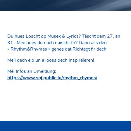
Du hues Loscht op Musek & Lyrics? Tëscht dem 27. an
31 . Mee hues du nach näischt fir? Dann ass den
« Rhythm&Rhymes » genee dat Richtegt fir dech.
Mell dech elo un a looss dech inspiréieren!
Méi Infos an Umeldung:
https://www.snj.public.lu/rhythm_rhymes/