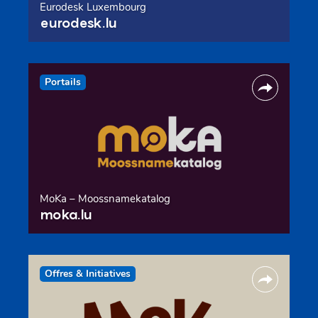
Eurodesk Luxembourg
eurodesk.lu
Portails
MoKa – Moossnamekatalog
moka.lu
Offres & Initiatives