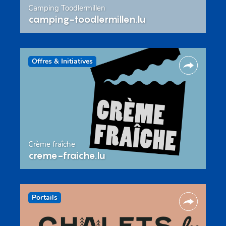
Camping Toodlermillen
camping-toodlermillen.lu
Offres & Initiatives
Crème fraîche
creme-fraiche.lu
Portails