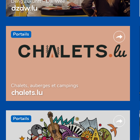
Deng Zukunft – Däi Wee
dzdw.lu
Portails
Chalets, auberges et campings
chalets.lu
Portails