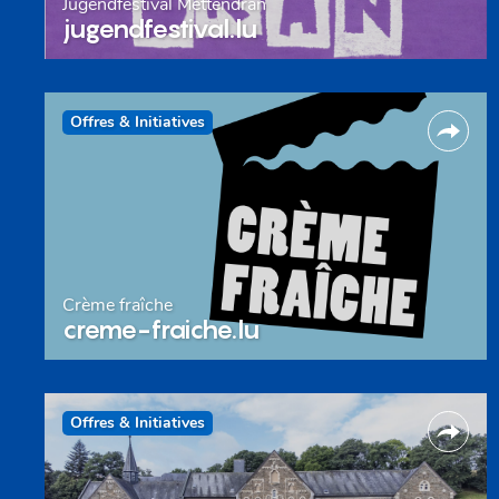
Jugendfestival Mëttendran
jugendfestival.lu
Offres & Initiatives
Crème fraîche
creme-fraiche.lu
Offres & Initiatives