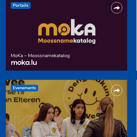
Portails
MoKa – Moossnamekatalog
moka.lu
Evenements