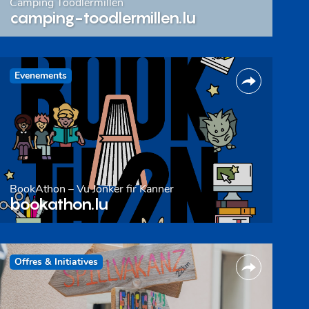
Camping Toodlermillen
camping-toodlermillen.lu
Evenements
BookAthon – Vu Jonker fir Kanner
bookathon.lu
Offres & Initiatives