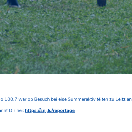
o 100,7 war op Besuch bei eise Summeraktivitéiten zu Lëltz an
nnt Dir hei:
https://snj.lu/reportage