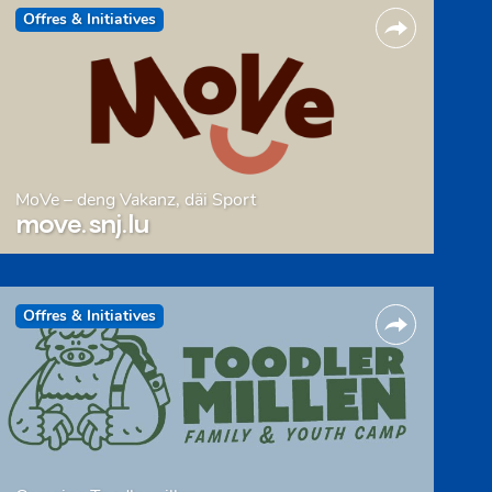
Offres & Initiatives
MoVe – deng Vakanz, däi Sport
move.snj.lu
Offres & Initiatives