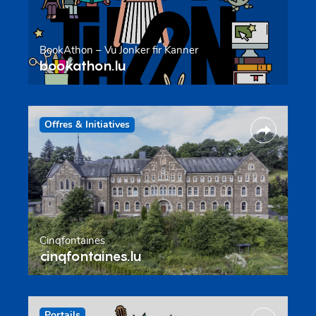
BookAthon – Vu Jonker fir Kanner
bookathon.lu
Offres & Initiatives
Cinqfontaines
cinqfontaines.lu
Portails