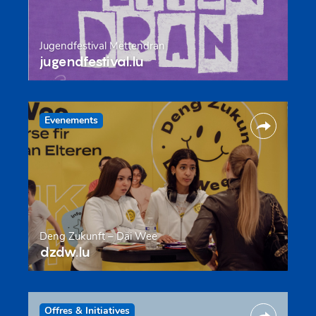
Jugendfestival Mëttendran
jugendfestival.lu
Evenements
Deng Zukunft – Däi Wee
dzdw.lu
Offres & Initiatives