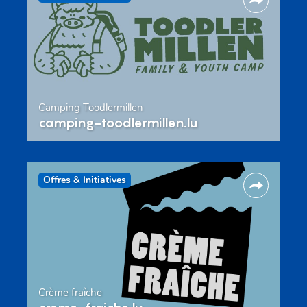
Camping Toodlermillen
camping-toodlermillen.lu
Offres & Initiatives
Crème fraîche