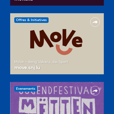
Offres & Initiatives
MoVe – deng Vakanz, däi Sport
move.snj.lu
Evenements