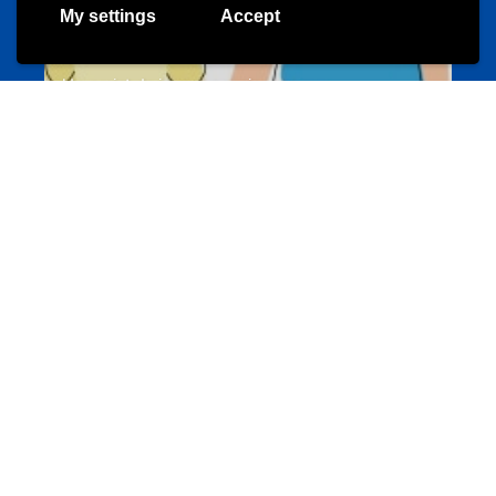
My settings
Accept
Un projet de jeunes pour jeunes
s-team.lu
Portails
Transition vers la vie active
hey.snj.lu