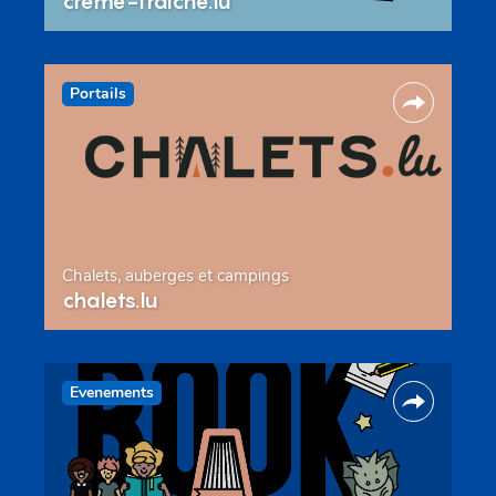
creme-fraiche.lu
Portails
Chalets, auberges et campings
chalets.lu
Evenements